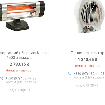
червоний обігрівач Класик
Тепловентилятор
1500 з ніжкою
1 240,65 ₴
2 793,15 ₴
Немає в наявності
Немає в наявності
+380 (97) 132-44-28
Артем (Менеджер)
+380 (97) 132-44-28
Артем (Менеджер)
C427(BRT)
C438(BRT)