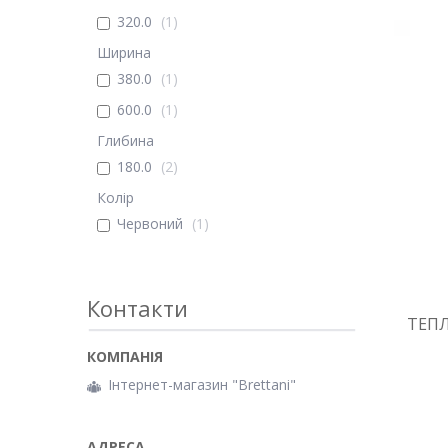
320.0
1
Ширина
380.0
1
600.0
1
Глибина
180.0
2
Колір
Червоний
1
Контакти
ТЕП
Інтернет-магазин "Brettani"