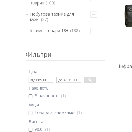
тварин
100
Побутова техніка для
кухні
27
Інтимні товари 18+
188
Фільтри
Інфра
Ціна
Наявність
В наявності
1
Акція
Товари зі знижками
1
Висота
90.0
1