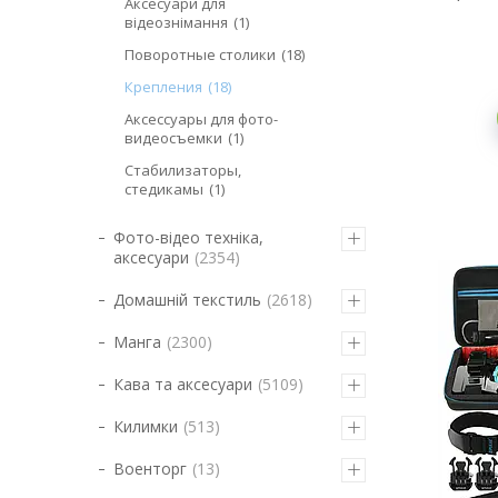
Аксесуари для
відеознімання
1
Поворотные столики
18
Крепления
18
Аксессуары для фото-
видеосъемки
1
Стабилизаторы,
стедикамы
1
Фото-відео техніка,
аксесуари
2354
Домашній текстиль
2618
Манга
2300
Кава та аксесуари
5109
Килимки
513
Военторг
13