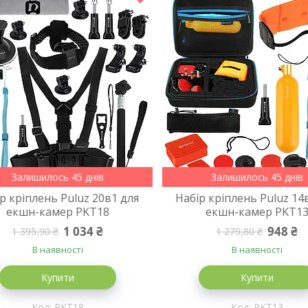
Залишилось 45 днів
Залишилось 45 днів
р кріплень Puluz 20в1 для
Набір кріплень Puluz 14
екшн-камер PKT18
екшн-камер PKT1
1 034 ₴
948 ₴
1 395,90 ₴
1 279,80 ₴
В наявності
В наявності
Купити
Купити
PKT18
PKT13