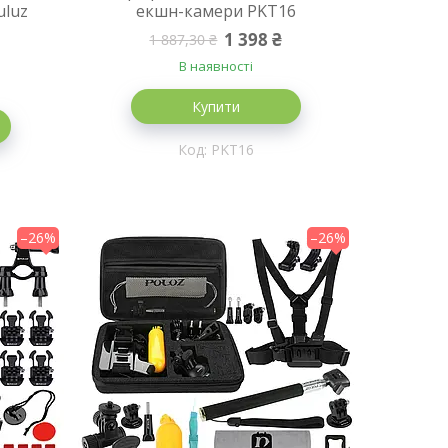
uluz
екшн-камери PKT16
1 398 ₴
1 887,30 ₴
В наявності
Купити
PKT16
–26%
–26%