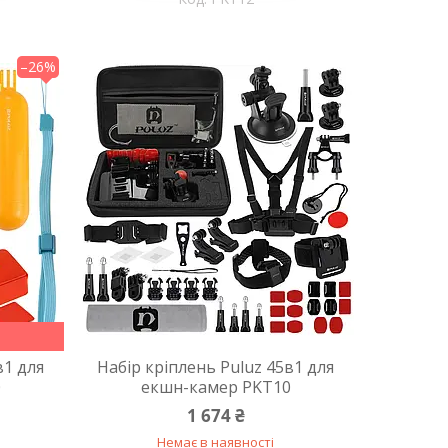
–26%
в1 для
Набір кріплень Puluz 45в1 для
0
екшн-камер PKT10
1 674 ₴
Немає в наявності