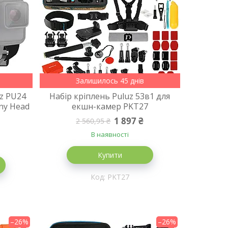
Залишилось 45 днів
uz PU24
Набір кріплень Puluz 53в1 для
ony Head
екшн-камер PKT27
1 897 ₴
2 560,95 ₴
В наявності
Купити
PKT27
–26%
–26%