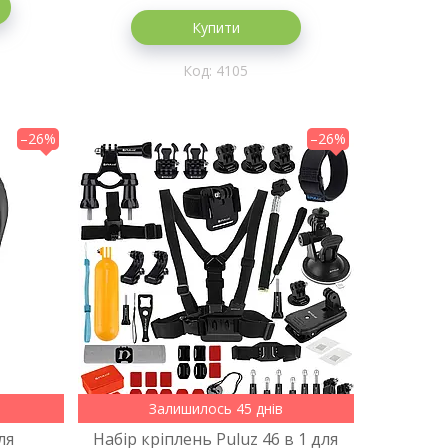
Купити
4105
–26%
–26%
Залишилось 45 днів
ля
Набір кріплень Puluz 46 в 1 для