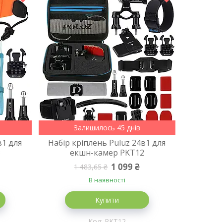
Залишилось 45 днів
в1 для
Набір кріплень Puluz 24в1 для
3
екшн-камер PKT12
1 099 ₴
1 483,65 ₴
В наявності
Купити
PKT12