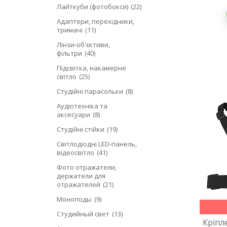
Лайткуби (фотобокси)
22
Адаптери, перехідники,
тримачі
11
Лінзи-об'єктиви,
фільтри
40
Підсвітка, накамерне
світло
25
Студійні парасольки
8
Аудіотехніка та
аксесуари
8
Студійні стійки
19
Світлодіодні LED-панель,
відеосвітло
41
Фото отражатели,
держатели для
отражателей
21
Моноподы
9
Студийный свет
13
Кріпл