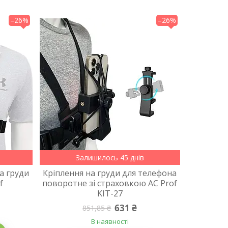
–26%
–26%
Залишилось 45 днів
а груди
Кріплення на груди для телефона
f
поворотне зі страховкою AC Prof
KIT-27
631 ₴
851,85 ₴
В наявності