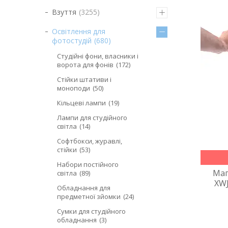
Взуття
3255
Освітлення для
фотостудій
680
Студійні фони, власники і
ворота для фонів
172
Стійки штативи і
моноподи
50
Кільцеві лампи
19
Лампи для студійного
світла
14
Софтбокси, журавлі,
стійки
53
Набори постійного
Маг
світла
89
XWJ
Обладнання для
предметної зйомки
24
Сумки для студійного
обладнання
3