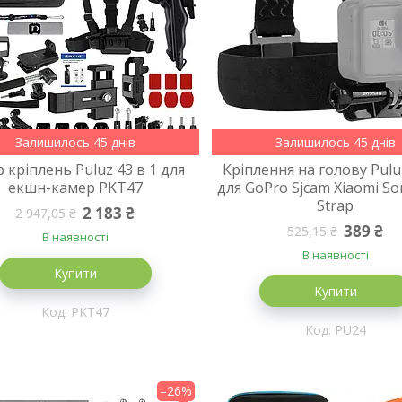
Залишилось 45 днів
Залишилось 45 днів
р кріплень Puluz 43 в 1 для
Кріплення на голову Pul
екшн-камер PKT47
для GoPro Sjcam Xiaomi S
Strap
2 183 ₴
2 947,05 ₴
389 ₴
525,15 ₴
В наявності
В наявності
Купити
Купити
PKT47
PU24
–26%