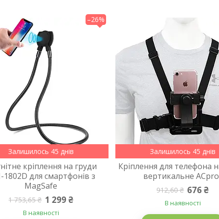
–26%
Залишилось 45 днів
Залишилось 45 днів
нітне кріплення на груди
Кріплення для телефона н
-1802D для смартфонів з
вертикальне ACpro
MagSafe
676 ₴
912,60 ₴
1 299 ₴
1 753,65 ₴
В наявності
В наявності