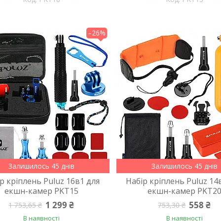
–26%
Залишилось 45 днів
Залишилось 45 днів
р кріплень Puluz 16в1 для
Набір кріплень Puluz 14
екшн-камер PKT15
екшн-камер PKT2
1 299 ₴
558 ₴
1 753,65 ₴
753,30 ₴
В наявності
В наявності