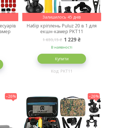
Залишилось 45 днів
есуарів
Набір кріплень Puluz 20 в 1 для
камер
екшн-камер PKT11
1 229 ₴
1 659,15 ₴
В наявності
Купити
PKT11
–26%
–26%