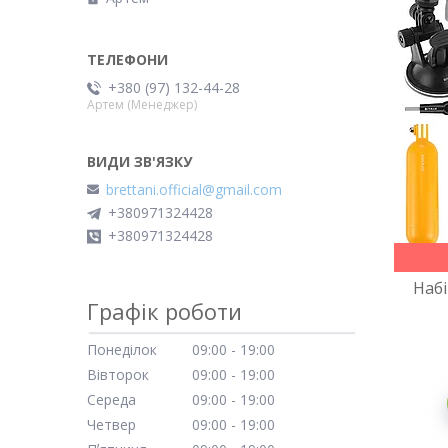
+380 (97) 132-44-28
Артем (Менеджер)
brettani.official@gmail.com
+380971324428
+380971324428
Набі
Графік роботи
Понеділок
09:00
19:00
Вівторок
09:00
19:00
Середа
09:00
19:00
Четвер
09:00
19:00