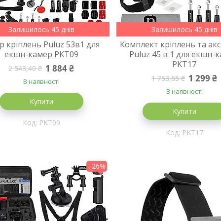
Залишилось 45 днів
Залишилось 45 днів
р кріплень Puluz 53в1 для
Комплект кріплень та акс
екшн-камер PKT09
Puluz 45 в 1 для екшн-
PKT17
1 884 ₴
2 543,40 ₴
1 299 ₴
1 753,65 ₴
В наявності
В наявності
Купити
Купити
PKT09
PKT17
–26%