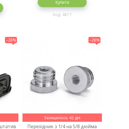
Купити
4817
–26%
–26%
Залишилось 42 дні
 штатив
Перехідник з 1/4 на 5/8 дюйма