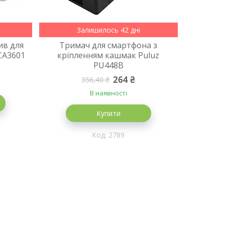
Залишилось 42 дні
ив для
Тримач для смартфона з
CA3601
кріпленням кашмак Puluz
PU448B
264 ₴
356,40 ₴
В наявності
Купити
2789