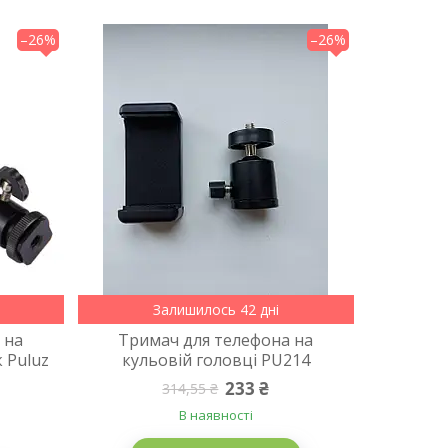
–26%
–26%
Залишилось 42 дні
 на
Тримач для телефона на
 Puluz
кульовій головці PU214
233 ₴
314,55 ₴
В наявності