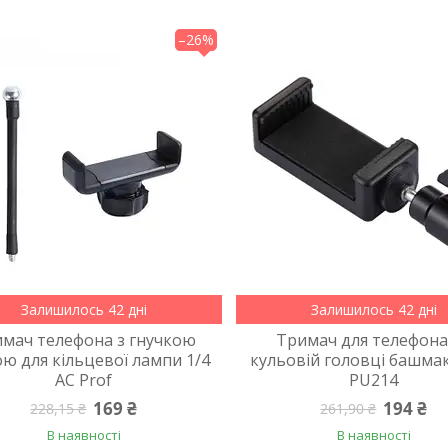
–26%
Залишилось 42 дні
Залишилось 42 дні
мач телефона з гнучкою
Тримач для телефона
ю для кільцевої лампи 1/4
кульовій головці башмак
AC Prof
PU214
169 ₴
194 ₴
228,15 ₴
261,90 ₴
В наявності
В наявності