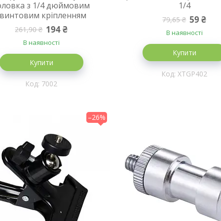
оловка з 1/4 дюймовим
1/4
гвинтовим кріпленням
59 ₴
79,65 ₴
194 ₴
261,90 ₴
В наявності
В наявності
Купити
Купити
XTGP402
7002
–26%