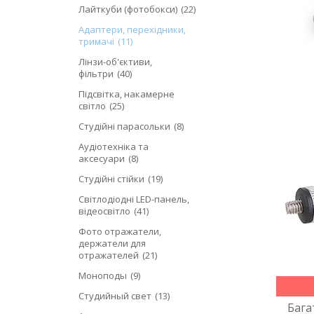
Лайткуби (фотобокси)
22
Адаптери, перехідники,
тримачі
11
Лінзи-об'єктиви,
фільтри
40
Підсвітка, накамерне
світло
25
Студійні парасольки
8
Аудіотехніка та
аксесуари
8
Студійні стійки
19
Світлодіодні LED-панель,
відеосвітло
41
Фото отражатели,
держатели для
отражателей
21
Моноподы
9
Студийный свет
13
Бага