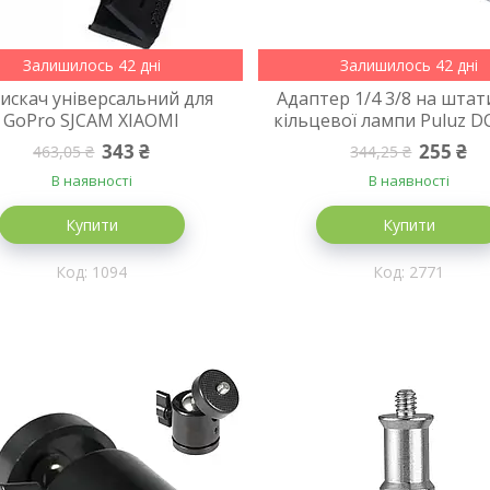
Залишилось 42 дні
Залишилось 42 дні
искач універсальний для
Адаптер 1/4 3/8 на штат
GoPro SJCAM XIAOMI
кільцевої лампи Puluz D
343 ₴
255 ₴
463,05 ₴
344,25 ₴
В наявності
В наявності
Купити
Купити
1094
2771