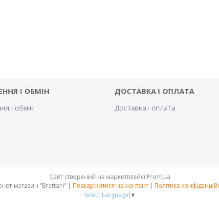
ЕННЯ І ОБМІН
ДОСТАВКА І ОПЛАТА
ня і обмін
Доставка і оплата
Сайт створений на маркетплейсі
Prom.ua
Інтернет-магазин "Brettani" |
Поскаржитися на контент
|
Політика конфіденцій
Select Language
▼