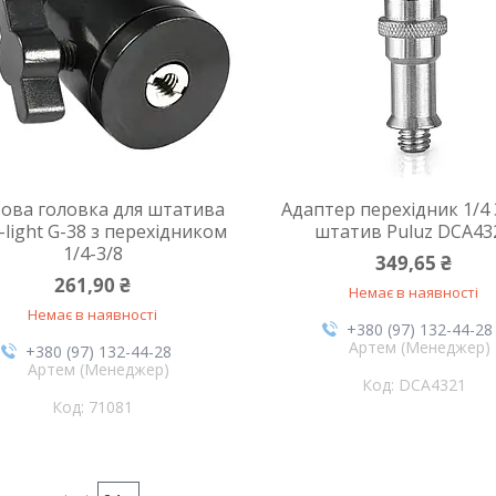
ова головка для штатива
Адаптер перехідник 1/4 
i-light G-38 з перехідником
штатив Puluz DCA43
1/4-3/8
349,65 ₴
261,90 ₴
Немає в наявності
Немає в наявності
+380 (97) 132-44-28
Артем (Менеджер)
+380 (97) 132-44-28
Артем (Менеджер)
DCA4321
71081