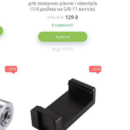
для лазерних рівнів і нівелірів
(1/4 дюйма на 5/8-11 витків)
129 ₴
174,15 ₴
В наявності
Купити
71111
–26%
–26%