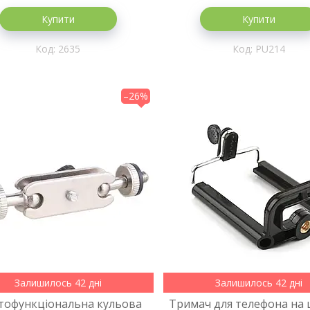
Купити
Купити
2635
PU214
–26%
Залишилось 42 дні
Залишилось 42 дні
тофункціональна кульова
Тримач для телефона на