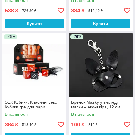
В наявності
В наявності
538
384
₴
₴
726,30 ₴
518,40 ₴
Купити
Купити
–26%
–26%
SEX Кубики: Класичні секс
Брелок Masky у вигляді
Кубики гра для пари
маски – еко-шкіра, 12 см
В наявності
В наявності
384
160
₴
₴
518,40 ₴
216 ₴