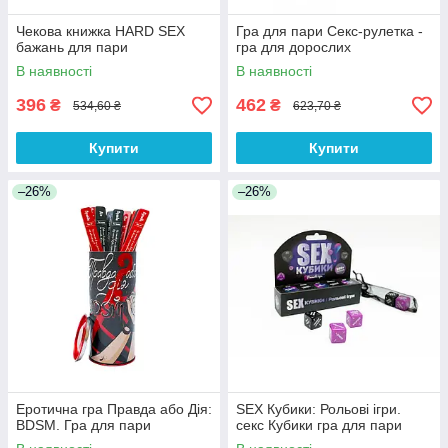
Чекова книжка HARD SEX
Гра для пари Секс-рулетка -
бажань для пари
гра для дорослих
В наявності
В наявності
396
462
₴
₴
534,60 ₴
623,70 ₴
Купити
Купити
–26%
–26%
Еротична гра Правда або Дія:
SEX Кубики: Рольові ігри.
BDSM. Гра для пари
секс Кубики гра для пари