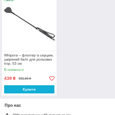
Whipora – флоггер із серцем,
шкіряний батіг для рольових
ігор, 53 см
В наявності
439
₴
592,65 ₴
Купити
Про нас