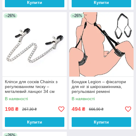
Купити
Купити
–26%
–26%
Кліпси для сосків Chainix з
Бондаж Legion – фіксатори
регулюванням тиску –
для ніг зі шкірозамінника,
металевий ланцюг 34 см
регульовані ремені
В наявності
В наявності
198
494
₴
₴
267,30 ₴
666,90 ₴
Купити
Купити
–26%