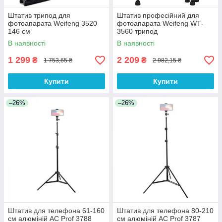
Штатив трипод для
Штатив професійний для
фотоапарата Weifeng 3520
фотоапарата Weifeng WT-
146 см
3560 трипод
В наявності
В наявності
1 299
2 209
₴
₴
1 753,65 ₴
2 982,15 ₴
Купити
Купити
–26%
–26%
Штатив для телефона 61-160
Штатив для телефона 80-210
см алюміній AC Prof 3788
см алюміній AC Prof 3787