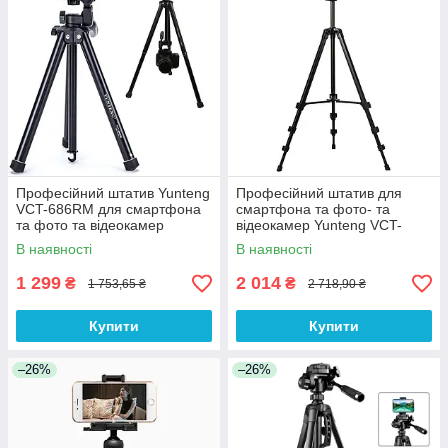
Професійний штатив Yunteng
Професійний штатив для
VCT-686RM для смартфона
смартфона та фото- та
та фото та відеокамер
відеокамер Yunteng VCT-
618N від 54 до 183 см
В наявності
В наявності
1 299
2 014
₴
₴
1 753,65 ₴
2 718,90 ₴
Купити
Купити
–26%
–26%