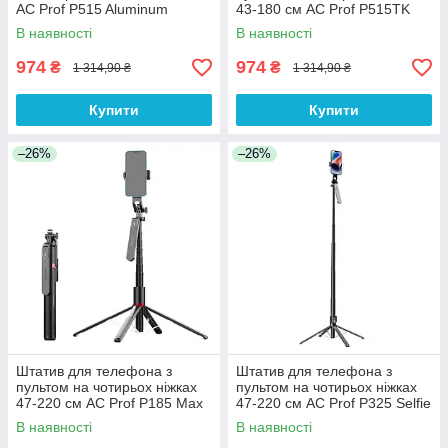
AC Prof P515 Aluminum
43-180 см AC Prof P515TK
Aluminum
В наявності
В наявності
974
974
₴
₴
1 314,90 ₴
1 314,90 ₴
Купити
Купити
–26%
–26%
Штатив для телефона з
Штатив для телефона з
пультом на чотирьох ніжках
пультом на чотирьох ніжках
47-220 см AC Prof P185 Max
47-220 см AC Prof P325 Selfie
Aluminum
stick Aluminum
В наявності
В наявності