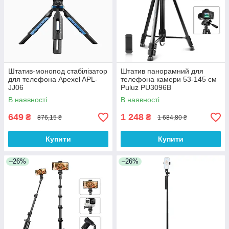
Штатив-монопод стабілізатор
Штатив панорамний для
для телефона Apexel APL-
телефона камери 53-145 см
JJ06
Puluz PU3096B
В наявності
В наявності
649
1 248
₴
₴
876,15 ₴
1 684,80 ₴
Купити
Купити
–26%
–26%