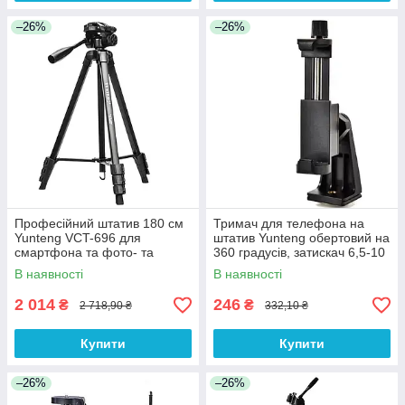
–26%
–26%
Професійний штатив 180 см
Тримач для телефона на
Yunteng VCT-696 для
штатив Yunteng обертовий на
смартфона та фото- та
360 градусів, затискач 6,5-10
відеокамер
см
В наявності
В наявності
2 014
246
₴
₴
2 718,90 ₴
332,10 ₴
Купити
Купити
–26%
–26%