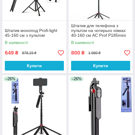
Штатив для телефона з
Штатив монопод Profi-light
пультом на чотирьох ніжках
45-160 см з пультом
40-160 см AC Prof P185mini
В наявності
В наявності
649
800
₴
₴
876,15 ₴
1 080 ₴
Купити
Купити
–26%
–26%