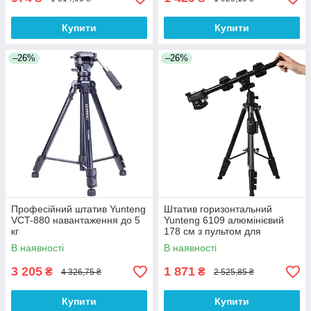
Купити
Купити
–26%
–26%
Професійний штатив Yunteng
Штатив горизонтальний
VCT-880 навантаження до 5
Yunteng 6109 алюмінієвий
кг
178 см з пультом для
телефона
В наявності
В наявності
3 205
1 871
₴
₴
4 326,75 ₴
2 525,85 ₴
Купити
Купити