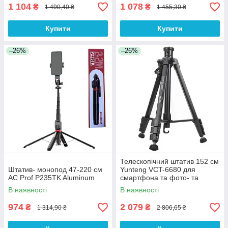
1 104
1 078
₴
₴
1 490,40 ₴
1 455,30 ₴
Купити
Купити
–26%
–26%
Телескопічний штатив 152 см
Штатив- монопод 47-220 см
Yunteng VCT-6680 для
AC Prof P235TK Aluminum
смартфона та фото- та
відеокамер
В наявності
В наявності
974
2 079
₴
₴
1 314,90 ₴
2 806,65 ₴