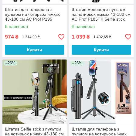
Штатив для телефона з
Штатив монопод з пультом
пультом на чотирьох ніжках
на чотирьох ніжках 43-180 см
43-180 см AC Prof P195
AC Prof P185TK Selfie stick
Aluminum
Aluminum
В наявності
В наявності
974
1 039
₴
₴
1 314,90 ₴
1 402,65 ₴
Купити
Купити
–26%
–26%
Штатив Selfie stick з пультом
Штатив для телефона з
на чотирьох ніжках 43-180 см
пультом на чотирьох ніжках