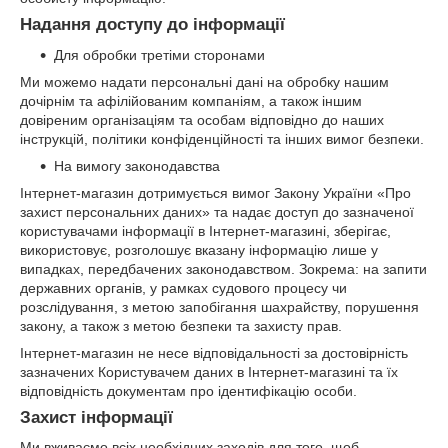
Надання доступу до інформації
Для обробки третіми сторонами
Ми можемо надати персональні дані на обробку нашим
дочірнім та афілійованим компаніям, а також іншим
довіреним організаціям та особам відповідно до наших
інструкцій, політики конфіденційності та інших вимог безпеки.
На вимогу законодавства
Інтернет-магазин
дотримується вимог Закону України «Про
захист персональних даних» та надає доступ до зазначеної
користувачами інформації в Інтернет-магазині, зберігає,
використовує, розголошує вказану інформацію лише у
випадках, передбачених законодавством. Зокрема: на запити
державних органів, у рамках судового процесу чи
розслідування, з метою запобігання шахрайству, порушення
закону, а також з метою безпеки та захисту прав.
Інтернет-магазин не несе відповідальності за достовірність
зазначених Користувачем даних в Інтернет-магазині та їх
відповідність документам про ідентифікацію особи.
Захист інформації
Ми вживаємо всіх необхідних заходів для того, щоб