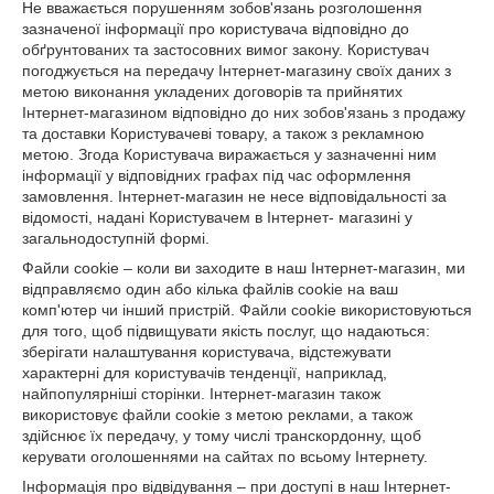
Не вважається порушенням зобов'язань розголошення
зазначеної інформації про користувача відповідно до
обґрунтованих та застосовних вимог закону. Користувач
погоджується на передачу Інтернет-магазину своїх даних з
метою виконання укладених договорів та прийнятих
Інтернет-магазином відповідно до них зобов'язань з продажу
та доставки Користувачеві товару, а також з рекламною
метою. Згода Користувача виражається у зазначенні ним
інформації у відповідних графах під час оформлення
замовлення. Інтернет-магазин не несе відповідальності за
відомості, надані Користувачем в Інтернет- магазині у
загальнодоступній формі.
Файли cookie – коли ви заходите в наш Інтернет-магазин, ми
відправляємо один або кілька файлів cookie на ваш
комп'ютер чи інший пристрій. Файли cookie використовуються
для того, щоб підвищувати якість послуг, що надаються:
зберігати налаштування користувача, відстежувати
характерні для користувачів тенденції, наприклад,
найпопулярніші сторінки. Інтернет-магазин також
використовує файли cookie з метою реклами, а також
здійснює їх передачу, у тому числі транскордонну, щоб
керувати оголошеннями на сайтах по всьому Інтернету.
Інформація про відвідування – при доступі в наш Інтернет-