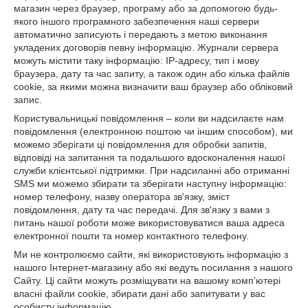
магазин через браузер, програму або за допомогою будь-
якого іншого програмного забезпечення наші сервери
автоматично записують і передають з метою виконання
укладених договорів певну інформацію. Журнали сервера
можуть містити таку інформацію: IP-адресу, тип і мову
браузера, дату та час запиту, а також один або кілька файлів
cookie, за якими можна визначити ваш браузер або обліковий
запис.
Користувальницькі повідомлення – коли ви надсилаєте нам
повідомлення (електронною поштою чи іншим способом), ми
можемо зберігати ці повідомлення для обробки запитів,
відповіді на запитання та подальшого вдосконалення нашої
служби клієнтської підтримки. При надсиланні або отриманні
SMS ми можемо збирати та зберігати наступну інформацію:
номер телефону, назву оператора зв'язку, зміст
повідомлення, дату та час передачі. Для зв'язку з вами з
питань нашої роботи може використовуватися ваша адреса
електронної пошти та номер контактного телефону.
Ми не контролюємо сайти, які використовують інформацію з
нашого Інтернет-магазину або які ведуть посилання з нашого
Сайту. Ці сайти можуть розміщувати на вашому комп'ютері
власні файли cookie, збирати дані або запитувати у вас
особисту інформацію.