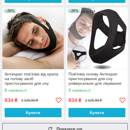
–26%
–26%
Антихрап пов'язка від храпа
Пов'язка голову Антихрап
на голову засіб
пристосування для сну
пристосування для сну
універсальне для лікування
універсальний для лікування
хропіння та меносту
В наявності
В наявності
храпа та Toshort
834
834
₴
₴
1 125,90 ₴
1 125,90 ₴
Купити
Купити
Показати ще