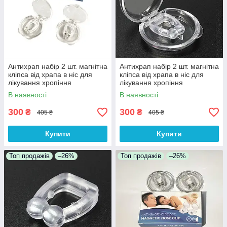
Антихрап набір 2 шт. магнітна
Антихрап набір 2 шт. магнітна
кліпса від храпа в ніс для
кліпса від храпа в ніс для
лікування хропіння
лікування хропіння
В наявності
В наявності
300
300
₴
₴
405 ₴
405 ₴
Купити
Купити
Топ продажів
–26%
Топ продажів
–26%