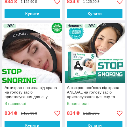
834
834
₴
₴
1 125,90 ₴
1 125,90 ₴
Купити
Купити
–26%
Новинка
–26%
Антихрап пов'язка від храпа
Антихрап пов'язка від храпа
на голову засіб
ANEGAL на голову засіб
пристосування для сну
пристосування для сну та
універсальний для лікування
лікування хропіння
В наявності
В наявності
храпа та Toshort
834
834
₴
₴
1 125,90 ₴
1 125,90 ₴
Купити
Купити