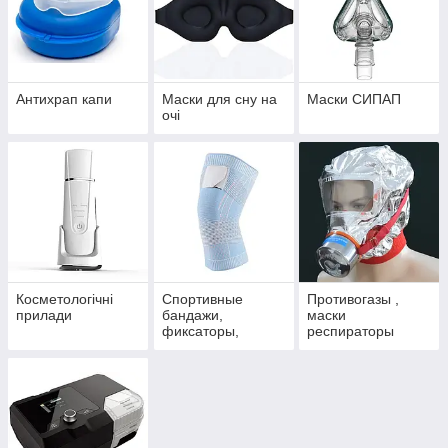
Антихрап капи
Маски для сну на
Маски СИПАП
очі
Косметологічні
Спортивные
Противогазы ,
прилади
бандажи,
маски
фиксаторы,
респираторы
напульсники