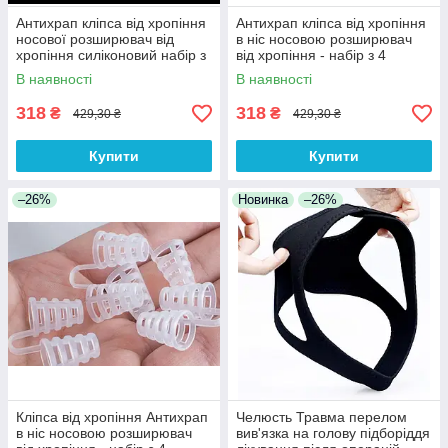
Антихрап кліпса від хропіння
Антихрап кліпса від хропіння
носової розширювач від
в ніс носовою розширювач
хропіння силіконовий набір з
від хропіння - набір з 4
4 розмірів Спіралька у
розмірів у футлярі
В наявності
В наявності
футлярі
318
318
₴
₴
429,30 ₴
429,30 ₴
Купити
Купити
–26%
Новинка
–26%
Кліпса від хропіння Антихрап
Челюсть Травма перелом
в ніс носовою розширювач
вив'язка на голову підборіддя