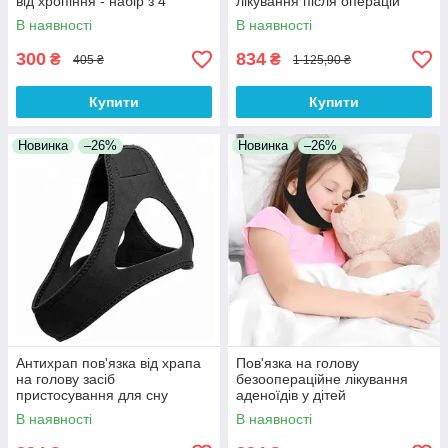
від хропіння - набір з 4
лікування після операцій
розмірів у футлярі
засіб пристосування
В наявності
В наявності
300
834
₴
₴
405 ₴
1 125,90 ₴
Купити
Купити
Новинка
–26%
Новинка
–26%
Антихрап пов'язка від храпа
Пов'язка на голову
на голову засіб
безоопераційне лікування
пристосування для сну
аденоїдів у дітей
універсальний для лікування
пристосування засіб проти
В наявності
В наявності
храпа та Toshort
аденоїдів