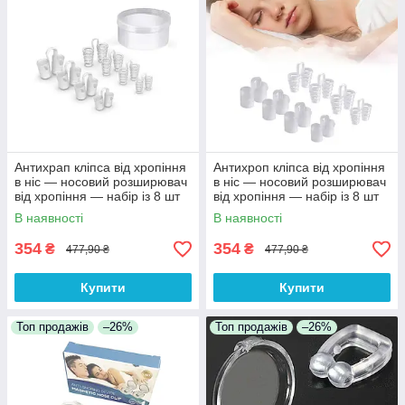
Антихрап кліпса від хропіння
Антихроп кліпса від хропіння
в ніс — носовий розширювач
в ніс — носовий розширювач
від хропіння — набір із 8 шт
від хропіння — набір із 8 шт
(циліндр + спіраль) у футлярі
(циліндри + спіралі) у
В наявності
В наявності
футлярі
354
354
₴
₴
477,90 ₴
477,90 ₴
Купити
Купити
Топ продажів
–26%
Топ продажів
–26%