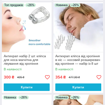
Топ продажів
–26%
Новинка
–26%
Антихрап набір 2 шт. кліпса
Антихрап кліпса від хропіння
для носа магнітна для
в ніс — носовий розширювач
лікування від хропіння
від хропіння — набір із 8 шт
(циліндр + спіраль) у футлярі
В наявності
В наявності
300
354
₴
₴
405 ₴
477,90 ₴
Купити
Купити
Новинка
–26%
Новинка
–26%