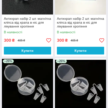
Антихрап набір 2 шт. магнітна
Антихрап набір 2 шт. магнітна
кліпса від храпа в ніс для
кліпса від храпа в ніс для
лікування хропіння
лікування хропіння
В наявності
В наявності
300
300
₴
₴
405 ₴
405 ₴
Купити
Купити
–26%
–26%