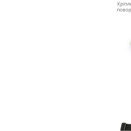
Кріпл
повор