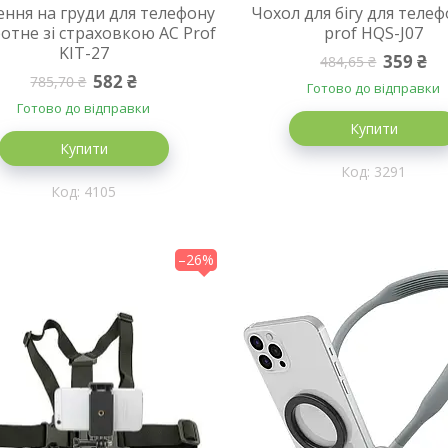
ення на груди для телефону
Чохол для бігу для телеф
отне зі страховкою AC Prof
prof HQS-J07
KIT-27
359 ₴
484,65 ₴
582 ₴
785,70 ₴
Готово до відправки
Готово до відправки
Купити
Купити
3291
4105
–26%