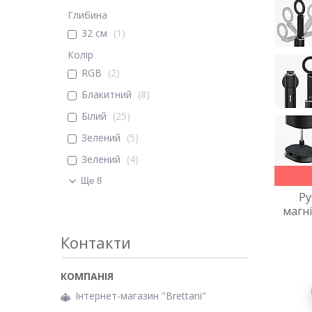
Глибина
32 см
1
Колір
RGB
2
Блакитний
8
Білий
25
Зелений
5
Зелений
4
Ще 8
Ру
магні
Контакти
Інтернет-магазин "Brettani"