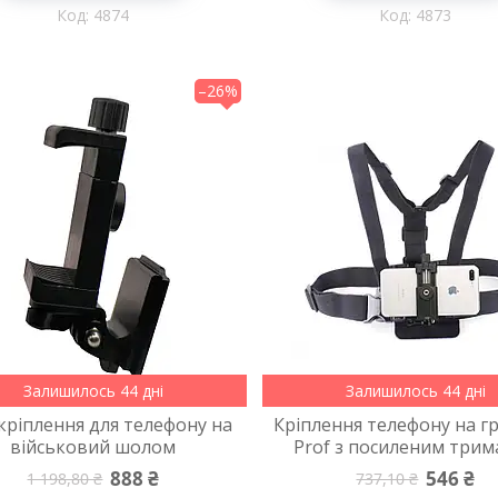
4874
4873
–26%
Залишилось 44 дні
Залишилось 44 дні
кріплення для телефону на
Кріплення телефону на г
військовий шолом
Prof з посиленим три
888 ₴
546 ₴
1 198,80 ₴
737,10 ₴