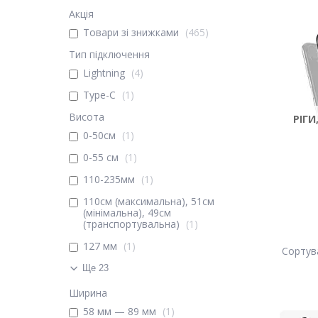
Акція
Товари зі знижками
465
Тип підключення
Lightning
4
Type-C
1
Висота
РІГИ
0-50см
1
0-55 см
1
110-235мм
1
110см (максимальна), 51см
(мінімальна), 49см
(транспортувальна)
1
127 мм
1
Ще 23
Ширина
58 мм — 89 мм
1