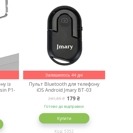
Залишилось 44 дні
ну із
Пульт Bluetooth для телефону
sin P1-
iOS Android Jmary BT-03
179 ₴
241,65 ₴
Готово до відправки
Купити
5352