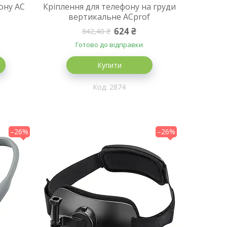
ону AC
Кріплення для телефону на груди
вертикальне ACprof
624 ₴
842,40 ₴
Готово до відправки
Купити
2874
–26%
–26%