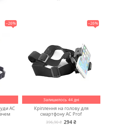
–26%
–26%
Залишилось 44 дні
руди AC
Кріплення на голову для
мачем
смартфону AC Prof
294 ₴
396,90 ₴