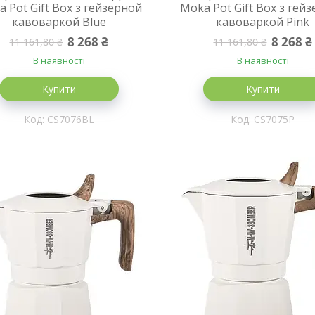
 Pot Gift Box з гейзерной
Moka Pot Gift Box з гей
кавоваркой Blue
кавоваркой Pink
8 268 ₴
8 268 ₴
11 161,80 ₴
11 161,80 ₴
В наявності
В наявності
Купити
Купити
CS7076BL
CS7075P