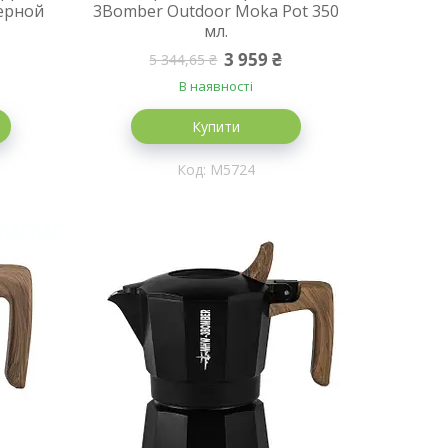
зерной
3Bomber Outdoor Moka Pot 350
мл.
3 959 ₴
5 344,65 ₴
В наявності
Купити
M5724