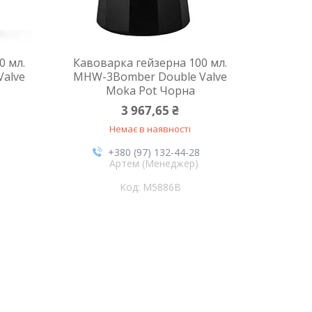
0 мл.
Кавоварка гейзерна 100 мл.
alve
MHW-3Bomber Double Valve
Moka Pot Чорна
3 967,65 ₴
Немає в наявності
+380 (97) 132-44-28
Артем (Менеджер)
M5886B