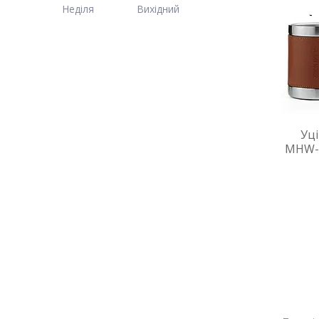
Неділя
Вихідний
Уц
MHW-3