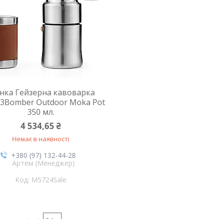
інка Гейзерна кавоварка
Bomber Outdoor Moka Pot
350 мл.
4 534,65 ₴
Немає в наявності
+380 (97) 132-44-28
Артем (Менеджер)
M5724Sale