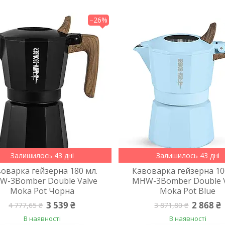
–26%
Залишилось 43 дні
Залишилось 43 дні
оварка гейзерна 180 мл.
Кавоварка гейзерна 10
W-3Bomber Double Valve
MHW-3Bomber Double V
Moka Pot Чорна
Moka Pot Blue
3 539 ₴
2 868 ₴
4 777,65 ₴
3 871,80 ₴
В наявності
В наявності