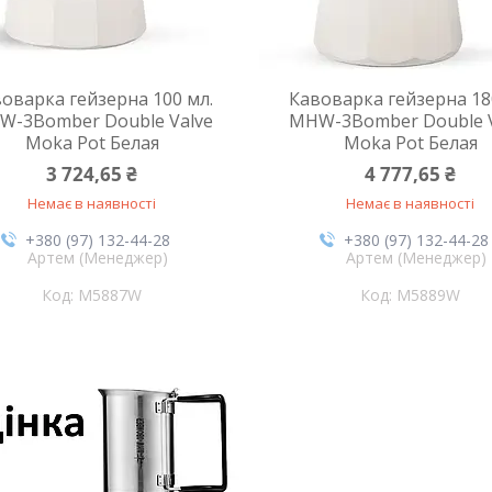
оварка гейзерна 100 мл.
Кавоварка гейзерна 18
W-3Bomber Double Valve
MHW-3Bomber Double V
Moka Pot Белая
Moka Pot Белая
3 724,65 ₴
4 777,65 ₴
Немає в наявності
Немає в наявності
+380 (97) 132-44-28
+380 (97) 132-44-28
Артем (Менеджер)
Артем (Менеджер)
M5887W
M5889W