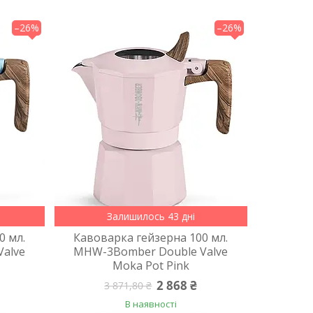
–26%
–26%
Залишилось 43 дні
0 мл.
Кавоварка гейзерна 100 мл.
alve
MHW-3Bomber Double Valve
Moka Pot Pink
2 868 ₴
3 871,80 ₴
В наявності