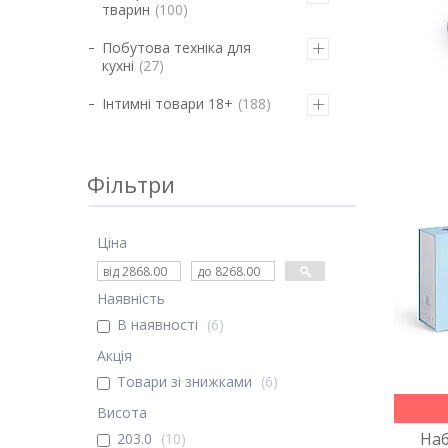
тварин
100
Побутова техніка для
кухні
27
Інтимні товари 18+
188
Фільтри
Ціна
Наявність
В наявності
6
Акція
Товари зі знижками
6
Висота
Наб
203.0
10