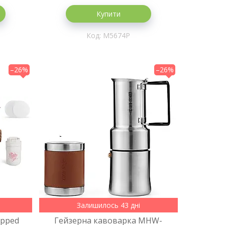
Купити
M5674P
–26%
–26%
Залишилось 43 дні
ipped
Гейзерна кавоварка MHW-