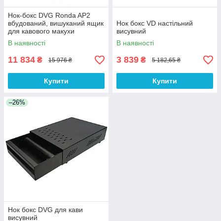
Нок-бокс DVG Ronda AP2
вбудований, вишуканий ящик
Нок бокс VD настільний
для кавового макухи
висувний
В наявності
В наявності
11 834
3 839
₴
₴
15 976 ₴
5 182,65 ₴
Купити
Купити
–26%
Нок бокс DVG для кави
висувний