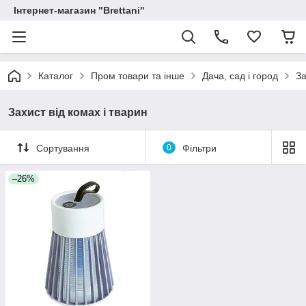
Інтернет-магазин "Brettani"
Каталог
Пром товари та інше
Дача, сад і город
За
Захист від комах і тварин
Сортування
0
Фільтри
–26%