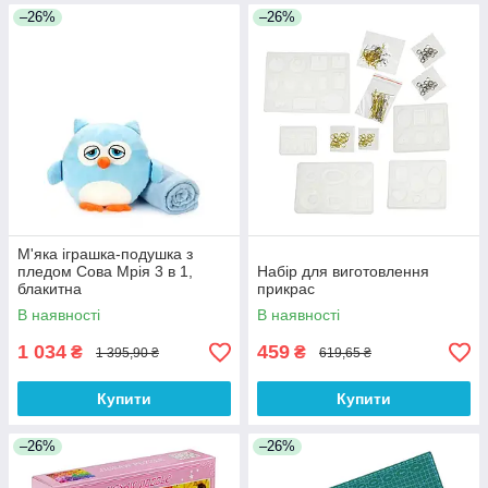
–26%
–26%
М'яка іграшка-подушка з
пледом Сова Мрія 3 в 1,
Набір для виготовлення
блакитна
прикрас
В наявності
В наявності
1 034
459
₴
₴
1 395,90 ₴
619,65 ₴
Купити
Купити
–26%
–26%