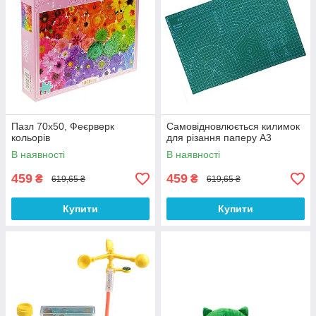
Пазл 70х50, Феєрверк
Самовідновлюється килимок
кольорів
для різання паперу А3
В наявності
В наявності
459
459
₴
₴
619,65 ₴
619,65 ₴
Купити
Купити