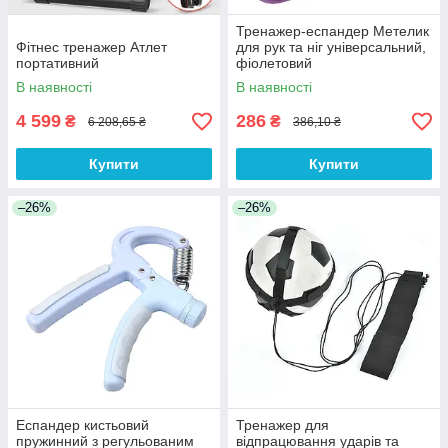
Тренажер-еспандер Метелик
Фітнес тренажер Атлет
для рук та ніг універсальний,
портативний
фіолетовий
В наявності
В наявності
4 599
286
₴
₴
6 208,65 ₴
386,10 ₴
Купити
Купити
–26%
–26%
Еспандер кистьовий
Тренажер для
пружинний з регульованим
відпрацювання ударів та