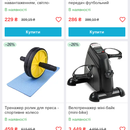
навантаженням, світло-
передач футбольний
блакитний
В наявності
В наявності
229
286
₴
₴
309,15 ₴
386,10 ₴
Купити
Купити
–26%
–26%
Тренажер ролик для преса -
Велотренажер міні-байк
спортивне колесо
(mini-bike)
В наявності
В наявності
459
3 449
₴
₴
619,65 ₴
4 656,15 ₴