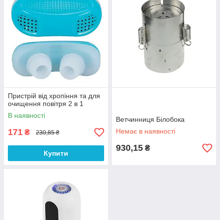
Пристрій від хропіння та для
очищення повітря 2 в 1
В наявності
Ветчинниця Білобока
171
Немає в наявності
₴
230,85 ₴
930,15
₴
Купити