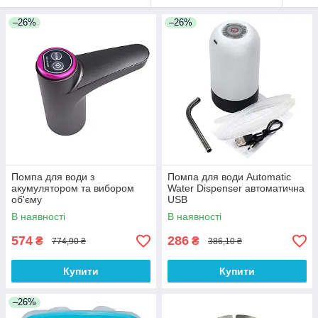
–26%
–26%
Помпа для води з
Помпа для води Automatic
акумулятором та вибором
Water Dispenser автоматична
об'єму
USB
В наявності
В наявності
574
286
₴
₴
774,90 ₴
386,10 ₴
Купити
Купити
–26%