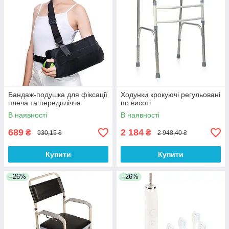
Бандаж-подушка для фіксації
Ходунки крокуючі регульовані
плеча та передпліччя
по висоті
В наявності
В наявності
689
2 184
₴
₴
930,15 ₴
2 948,40 ₴
Купити
Купити
–26%
–26%