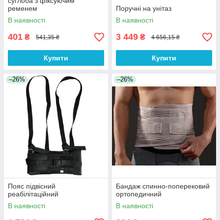
суглоба з фіксуючим
ременем
Поручні на унітаз
В наявності
В наявності
401
3 449
₴
₴
541,35 ₴
4 656,15 ₴
Купити
Купити
–26%
–26%
Пояс підвісний
Бандаж спинно-поперековий
реабілітаційний
ортопедичний
В наявності
В наявності