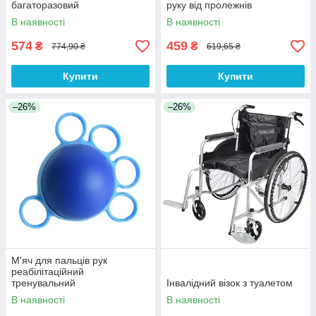
багаторазовий
руку від пролежнів
В наявності
В наявності
574
459
₴
₴
774,90 ₴
619,65 ₴
Купити
Купити
–26%
–26%
М'яч для пальців рук
реабілітаційний
тренувальний
Інвалідний візок з туалетом
В наявності
В наявності