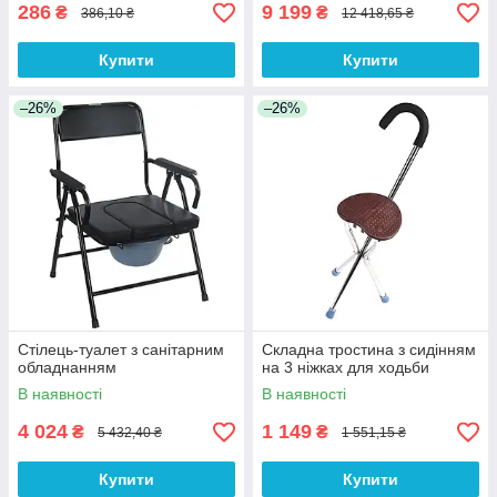
286
9 199
₴
₴
386,10 ₴
12 418,65 ₴
Купити
Купити
–26%
–26%
Стілець-туалет з санітарним
Складна тростина з сидінням
обладнанням
на 3 ніжках для ходьби
В наявності
В наявності
4 024
1 149
₴
₴
5 432,40 ₴
1 551,15 ₴
Купити
Купити