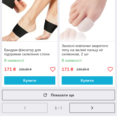
Захисні ковпачки закритого
Бандаж-фіксатор для
типу на великі пальці ніг
підтримки склепіння стопи
силіконові, 2 шт
В наявності
В наявності
171
171
₴
₴
230,85 ₴
230,85 ₴
Купити
Купити
Показати ще
1
/ 3