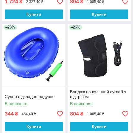
1 724
804
₴
₴
2 327,40 ₴
1 085,40 ₴
Купити
Купити
–26%
–26%
Бандаж на колінний суглоб з
Судно підкладне надувне
підігрівом
В наявності
В наявності
344
804
₴
₴
464,40 ₴
1 085,40 ₴
Купити
Купити