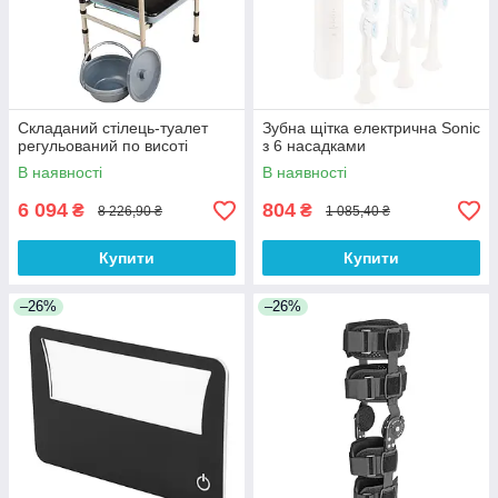
Складаний стілець-туалет
Зубна щітка електрична Sonic
регульований по висоті
з 6 насадками
В наявності
В наявності
6 094
804
₴
₴
8 226,90 ₴
1 085,40 ₴
Купити
Купити
–26%
–26%