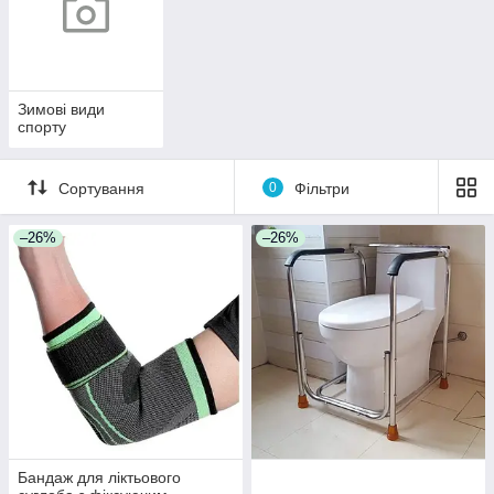
Зимові види
спорту
Сортування
0
Фільтри
–26%
–26%
Бандаж для ліктьового