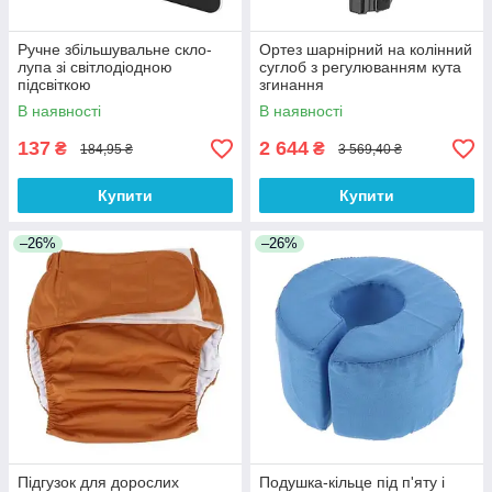
Ручне збільшувальне скло-
Ортез шарнірний на колінний
лупа зі світлодіодною
суглоб з регулюванням кута
підсвіткою
згинання
В наявності
В наявності
137
2 644
₴
₴
184,95 ₴
3 569,40 ₴
Купити
Купити
–26%
–26%
Підгузок для дорослих
Подушка-кільце під п'яту і