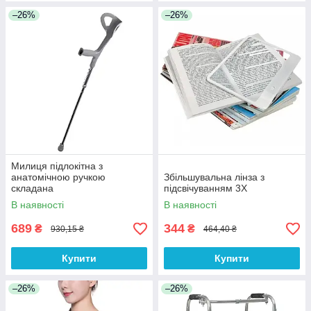
–26%
–26%
Милиця підлокітна з
анатомічною ручкою
Збільшувальна лінза з
складана
підсвічуванням 3Х
В наявності
В наявності
689
344
₴
₴
930,15 ₴
464,40 ₴
Купити
Купити
–26%
–26%