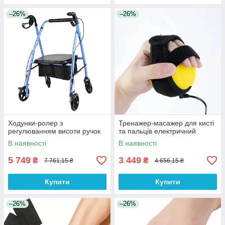
–26%
–26%
Ходунки-ролер з
Тренажер-масажер для кисті
регулюванням висоти ручок
та пальців електричний
В наявності
В наявності
5 749
3 449
₴
₴
7 761,15 ₴
4 656,15 ₴
Купити
Купити
–26%
–26%