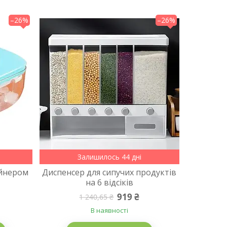
–26%
–26%
Залишилось 44 дні
ейнером
Диспенсер для сипучих продуктів
на 6 відсіків
919 ₴
1 240,65 ₴
В наявності