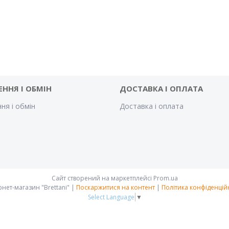
ЕННЯ І ОБМІН
ДОСТАВКА І ОПЛАТА
ня і обмін
Доставка і оплата
Сайт створений на маркетплейсі
Prom.ua
Інтернет-магазин "Brettani" |
Поскаржитися на контент
|
Політика конфіденцій
Select Language
▼