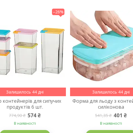
–26%
Залишилось 44 дні
Залишилось 44 дні
р контейнерів для сипучих
Форма для льоду з конт
продуктів 6 шт.
силіконова
574 ₴
401 ₴
774,90 ₴
541,35 ₴
В наявності
В наявності