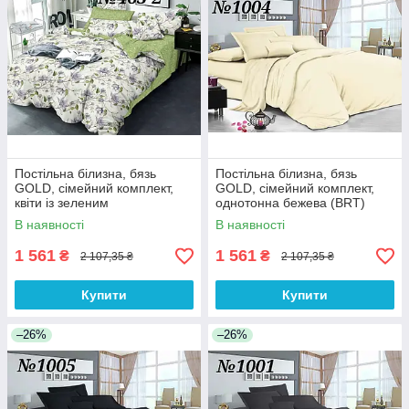
Постільна білизна, бязь
Постільна білизна, бязь
GOLD, сімейний комплект,
GOLD, сімейний комплект,
квіти із зеленим
однотонна бежева (BRT)
компаньйоном(BRT)
В наявності
В наявності
1 561
1 561
₴
₴
2 107,35 ₴
2 107,35 ₴
Купити
Купити
–26%
–26%