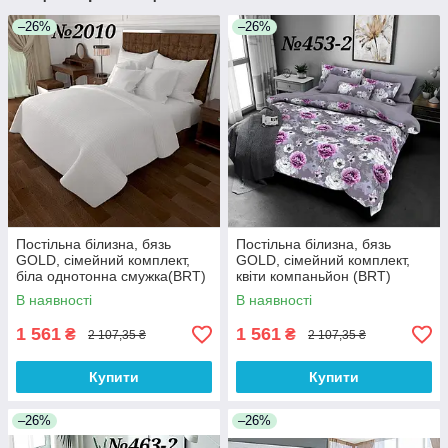
–26%
–26%
Постільна білизна, бязь
Постільна білизна, бязь
GOLD, сімейний комплект,
GOLD, сімейний комплект,
біла однотонна смужка(BRT)
квіти компаньйон (BRT)
В наявності
В наявності
1 561
1 561
₴
₴
2 107,35 ₴
2 107,35 ₴
Купити
Купити
–26%
–26%