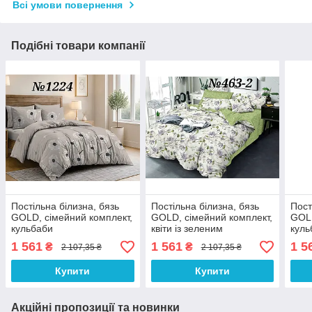
Всі умови повернення
Подібні товари компанії
Постільна білизна, бязь
Постільна білизна, бязь
Пост
GOLD, сімейний комплект,
GOLD, сімейний комплект,
GOLD
кульбаби
квіти із зеленим
куль
компаньйоном(BRT)
1 561
1 561
1 5
₴
₴
2 107,35 ₴
2 107,35 ₴
Купити
Купити
Акційні пропозиції та новинки