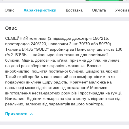
Опис
Характеристики
Доставка
Оплата
Умови 
Опис
СЕМЕЙНИЙ комплект (2 підковдри двоколірні 150*215,
простирадло 240*220, наволочки 2 шт. 70*70 або 50*70)
Тканина Б'ЯЗЬ "GOLD" виробництва Пакистану, щільність 130
г/м2. Б'ЯЗЬ — найпоширеніша тканина для постільної
білизни. Міцна, довговічна, м'яка, приємна до тіла, не линяє,
на довгі роки зберігає яскравість малюнка. Власне
виробництво, пошиття постільної білизни, швидко та якісно!!!
Такий виріб зробить ваш власний сон комфортнішим, а як
подарунок викличе щиру радість. Фрагмент малюнка на
наволочці може відрізнятися від показаного! Можливе
виготовлення нестандартних розмірів і простирадла на гумці.
Внимание! Відтінки кольорів на фото можуть відрізнятися від
реальних, залежно від параметрів вашого монітора.
Приховати