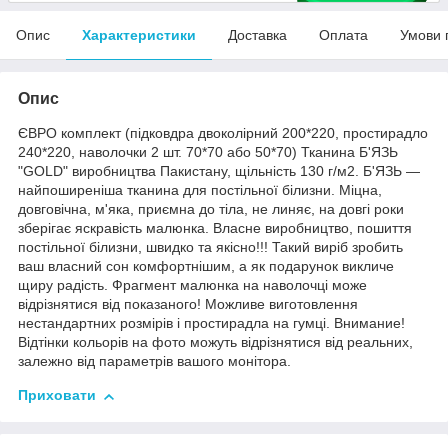
Опис
Характеристики
Доставка
Оплата
Умови 
Опис
ЄВРО комплект (підковдра двоколірний 200*220, простирадло
240*220, наволочки 2 шт. 70*70 або 50*70) Тканина Б'ЯЗЬ
"GOLD" виробництва Пакистану, щільність 130 г/м2. Б'ЯЗЬ —
найпоширеніша тканина для постільної білизни. Міцна,
довговічна, м'яка, приємна до тіла, не линяє, на довгі роки
зберігає яскравість малюнка. Власне виробництво, пошиття
постільної білизни, швидко та якісно!!! Такий виріб зробить
ваш власний сон комфортнішим, а як подарунок викличе
щиру радість. Фрагмент малюнка на наволочці може
відрізнятися від показаного! Можливе виготовлення
нестандартних розмірів і простирадла на гумці. Внимание!
Відтінки кольорів на фото можуть відрізнятися від реальних,
залежно від параметрів вашого монітора.
Приховати