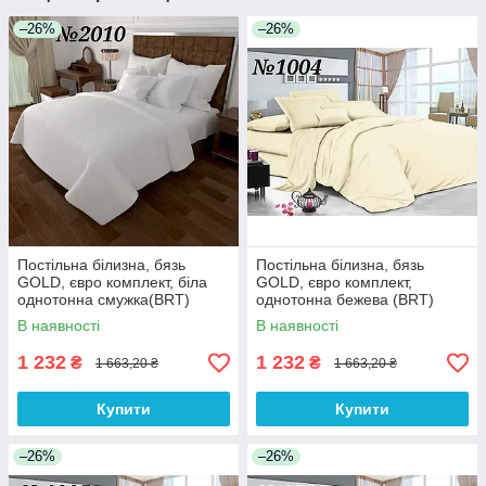
–26%
–26%
Постільна білизна, бязь
Постільна білизна, бязь
GOLD, євро комплект, біла
GOLD, євро комплект,
однотонна смужка(BRT)
однотонна бежева (BRT)
В наявності
В наявності
1 232
1 232
₴
₴
1 663,20 ₴
1 663,20 ₴
Купити
Купити
–26%
–26%