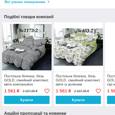
Всі умови повернення
Подібні товари компанії
Постільна білизна, бязь
Постільна білизна, бязь
Пост
GOLD, сімейний комплект,
GOLD, сімейний комплект,
GOLD
квіти компаньйон
квіти із зеленим
сірі
компаньйоном(BRT)
тлі 
1 561
1 561
1 5
₴
₴
2 107,35 ₴
2 107,35 ₴
Купити
Купити
Акційні пропозиції та новинки