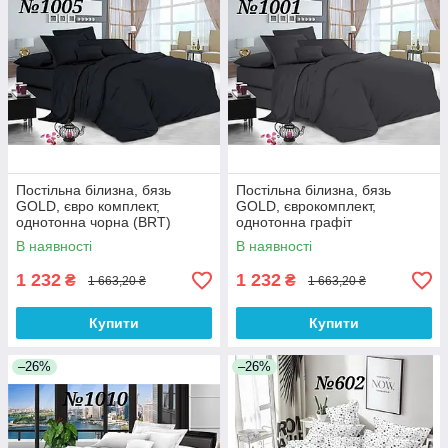
Постільна білизна, бязь
Постільна білизна, бязь
GOLD, євро комплект,
GOLD, єврокомплект,
однотонна чорна (BRT)
однотонна графіт
В наявності
В наявності
1 232
1 232
₴
₴
1 663,20 ₴
1 663,20 ₴
Купити
Купити
–26%
–26%