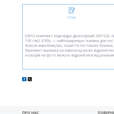
Опис
ЄВРО комплект (підковдра двоколірний 200*220, п
130 г/м2. Б'ЯЗЬ — найпоширеніша тканина для постіл
Власне виробництво, пошиття постільної білизни, 
Фрагмент малюнка на наволочці може відрізнятися
кольорів на фото можуть відрізнятися від реальни
ПРО НАС
ПОВЕРН