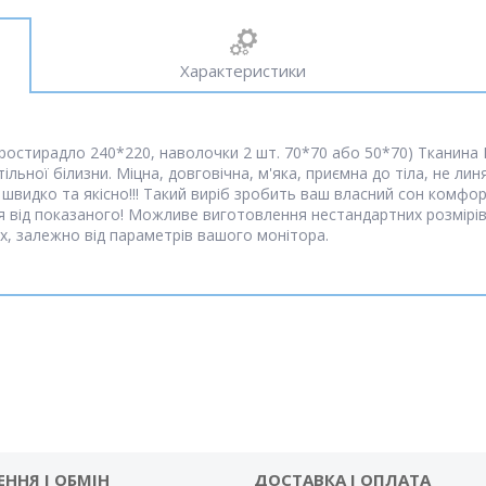
Характеристики
ростирадло 240*220, наволочки 2 шт. 70*70 або 50*70) Тканина
ьної білизни. Міцна, довговічна, м'яка, приємна до тіла, не линя
швидко та якісно!!! Такий виріб зробить ваш власний сон комфор
 від показаного! Можливе виготовлення нестандартних розмірів і
х, залежно від параметрів вашого монітора.
ЕННЯ І ОБМІН
ДОСТАВКА І ОПЛАТА