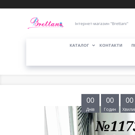
Інтернет-магазин "Brettani"
КАТАЛОГ
КОНТАКТИ
П
0
0
0
0
0
0
Днів
Годин
Хвили