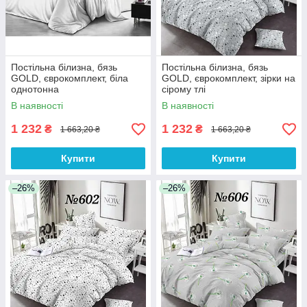
Постільна білизна, бязь
Постільна білизна, бязь
GOLD, єврокомплект, біла
GOLD, єврокомплект, зірки на
однотонна
сірому тлі
В наявності
В наявності
1 232
1 232
₴
₴
1 663,20 ₴
1 663,20 ₴
Купити
Купити
–26%
–26%