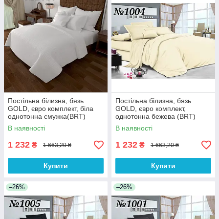
Постільна білизна, бязь
Постільна білизна, бязь
GOLD, євро комплект, біла
GOLD, євро комплект,
однотонна смужка(BRT)
однотонна бежева (BRT)
В наявності
В наявності
1 232
1 232
₴
₴
1 663,20 ₴
1 663,20 ₴
Купити
Купити
–26%
–26%