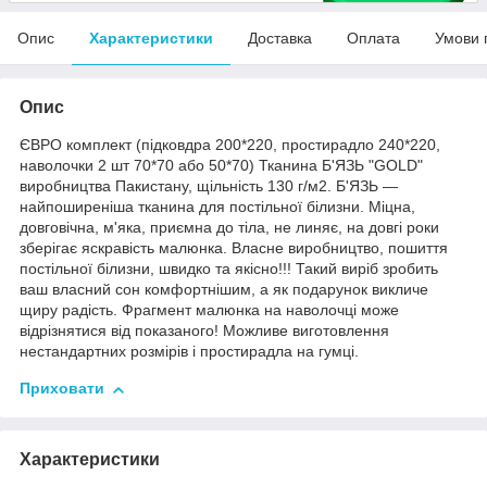
Опис
Характеристики
Доставка
Оплата
Умови 
Опис
ЄВРО комплект (підковдра 200*220, простирадло 240*220,
наволочки 2 шт 70*70 або 50*70) Тканина Б'ЯЗЬ "GOLD"
виробництва Пакистану, щільність 130 г/м2. Б'ЯЗЬ —
найпоширеніша тканина для постільної білизни. Міцна,
довговічна, м'яка, приємна до тіла, не линяє, на довгі роки
зберігає яскравість малюнка. Власне виробництво, пошиття
постільної білизни, швидко та якісно!!! Такий виріб зробить
ваш власний сон комфортнішим, а як подарунок викличе
щиру радість. Фрагмент малюнка на наволочці може
відрізнятися від показаного! Можливе виготовлення
нестандартних розмірів і простирадла на гумці.
Приховати
Характеристики