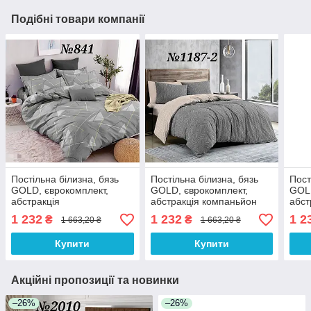
Подібні товари компанії
Постільна білизна, бязь
Постільна білизна, бязь
Пост
GOLD, єврокомплект,
GOLD, єврокомплект,
GOLD
абстракція
абстракція компаньйон
абст
1 232
1 232
1 2
₴
₴
1 663,20 ₴
1 663,20 ₴
Купити
Купити
Акційні пропозиції та новинки
–26%
–26%