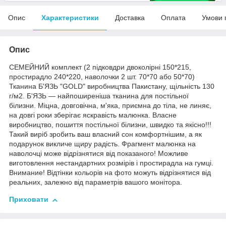
Опис
Характеристики
Доставка
Оплата
Умови 
Опис
СЕМЕЙНИЙ комплект (2 підковдри двоколірні 150*215,
простирадло 240*220, наволочки 2 шт. 70*70 або 50*70)
Тканина Б'ЯЗЬ "GOLD" виробництва Пакистану, щільність 130
г/м2. Б'ЯЗЬ — найпоширеніша тканина для постільної
білизни. Міцна, довговічна, м'яка, приємна до тіла, не линяє,
на довгі роки зберігає яскравість малюнка. Власне
виробництво, пошиття постільної білизни, швидко та якісно!!!
Такий виріб зробить ваш власний сон комфортнішим, а як
подарунок викличе щиру радість. Фрагмент малюнка на
наволочці може відрізнятися від показаного! Можливе
виготовлення нестандартних розмірів і простирадла на гумці.
Внимание! Відтінки кольорів на фото можуть відрізнятися від
реальних, залежно від параметрів вашого монітора.
Приховати