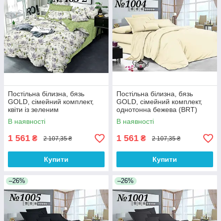
Постільна білизна, бязь
Постільна білизна, бязь
GOLD, сімейний комплект,
GOLD, сімейний комплект,
квіти із зеленим
однотонна бежева (BRT)
компаньйоном(BRT)
В наявності
В наявності
1 561
1 561
₴
₴
2 107,35 ₴
2 107,35 ₴
Купити
Купити
–26%
–26%