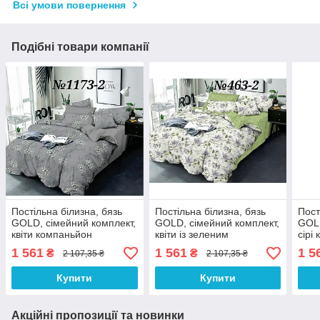
Всі умови повернення
Подібні товари компанії
Постільна білизна, бязь
Постільна білизна, бязь
Пост
GOLD, сімейний комплект,
GOLD, сімейний комплект,
GOLD
квіти компаньйон
квіти із зеленим
сірі
компаньйоном(BRT)
тлі 
1 561
1 561
1 5
₴
₴
2 107,35 ₴
2 107,35 ₴
Купити
Купити
Акційні пропозиції та новинки