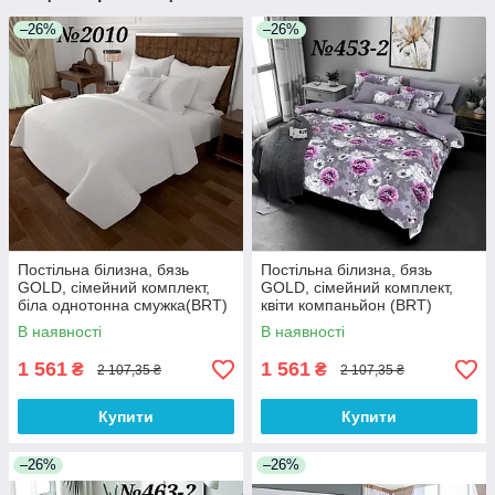
–26%
–26%
Постільна білизна, бязь
Постільна білизна, бязь
GOLD, сімейний комплект,
GOLD, сімейний комплект,
біла однотонна смужка(BRT)
квіти компаньйон (BRT)
В наявності
В наявності
1 561
1 561
₴
₴
2 107,35 ₴
2 107,35 ₴
Купити
Купити
–26%
–26%