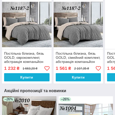
Постільна білизна, бязь
Постільна білизна, бязь
Пост
GOLD, єврокомплект,
GOLD, сімейний комплект,
GOLD
абстракція компаньйон
абстракція компаньйон
абст
1 232
1 561
1 5
₴
₴
1 663,20 ₴
2 107,35 ₴
Купити
Купити
Акційні пропозиції та новинки
–26%
–26%