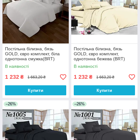
Постільна білизна, бязь
Постільна білизна, бязь
GOLD, євро комплект, біла
GOLD, євро комплект,
однотонна смужка(BRT)
однотонна бежева (BRT)
В наявності
В наявності
1 232
1 232
₴
₴
1 663,20 ₴
1 663,20 ₴
Купити
Купити
–26%
–26%