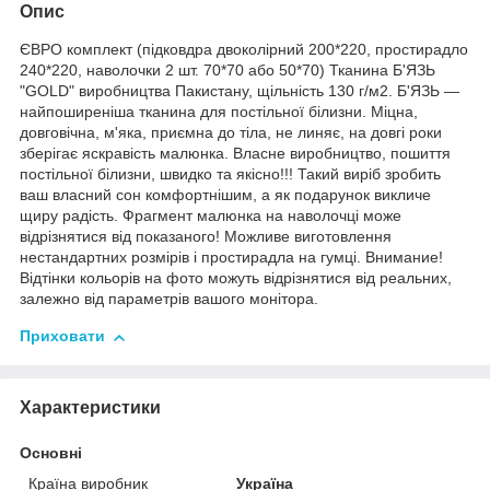
Опис
ЄВРО комплект (підковдра двоколірний 200*220, простирадло
240*220, наволочки 2 шт. 70*70 або 50*70) Тканина Б'ЯЗЬ
"GOLD" виробництва Пакистану, щільність 130 г/м2. Б'ЯЗЬ —
найпоширеніша тканина для постільної білизни. Міцна,
довговічна, м'яка, приємна до тіла, не линяє, на довгі роки
зберігає яскравість малюнка. Власне виробництво, пошиття
постільної білизни, швидко та якісно!!! Такий виріб зробить
ваш власний сон комфортнішим, а як подарунок викличе
щиру радість. Фрагмент малюнка на наволочці може
відрізнятися від показаного! Можливе виготовлення
нестандартних розмірів і простирадла на гумці. Внимание!
Відтінки кольорів на фото можуть відрізнятися від реальних,
залежно від параметрів вашого монітора.
Приховати
Характеристики
Основні
Країна виробник
Україна