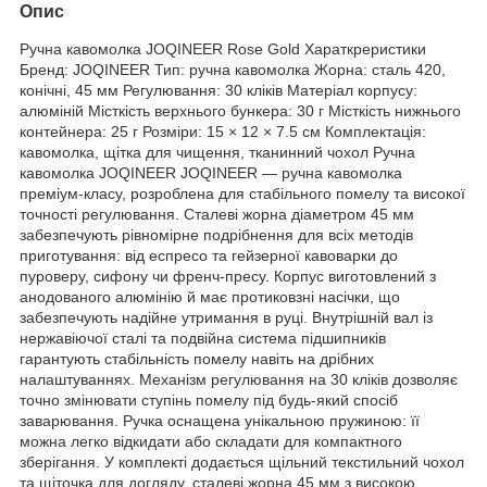
Опис
Ручна кавомолка JOQINEER Rose Gold Хараткреристики
Бренд: JOQINEER Тип: ручна кавомолка Жорна: сталь 420,
конічні, 45 мм Регулювання: 30 кліків Матеріал корпусу:
алюміній Місткість верхнього бункера: 30 г Місткість нижнього
контейнера: 25 г Розміри: 15 × 12 × 7.5 см Комплектація:
кавомолка, щітка для чищення, тканинний чохол Ручна
кавомолка JOQINEER JOQINEER — ручна кавомолка
преміум-класу, розроблена для стабільного помелу та високої
точності регулювання. Сталеві жорна діаметром 45 мм
забезпечують рівномірне подрібнення для всіх методів
приготування: від еспресо та гейзерної кавоварки до
пуроверу, сифону чи френч-пресу. Корпус виготовлений з
анодованого алюмінію й має протиковзні насічки, що
забезпечують надійне утримання в руці. Внутрішній вал із
нержавіючої сталі та подвійна система підшипників
гарантують стабільність помелу навіть на дрібних
налаштуваннях. Механізм регулювання на 30 кліків дозволяє
точно змінювати ступінь помелу під будь-який спосіб
заварювання. Ручка оснащена унікальною пружиною: її
можна легко відкидати або складати для компактного
зберігання. У комплекті додається щільний текстильний чохол
та щіточка для догляду. сталеві жорна 45 мм з високою