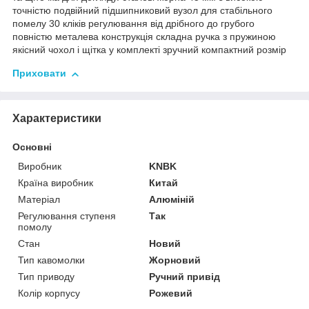
точністю подвійний підшипниковий вузол для стабільного
помелу 30 кліків регулювання від дрібного до грубого
повністю металева конструкція складна ручка з пружиною
якісний чохол і щітка у комплекті зручний компактний розмір
Приховати
Характеристики
Основні
Виробник
KNBK
Країна виробник
Китай
Матеріал
Алюміній
Регулювання ступеня
Так
помолу
Стан
Новий
Тип кавомолки
Жорновий
Тип приводу
Ручний привід
Колір корпусу
Рожевий