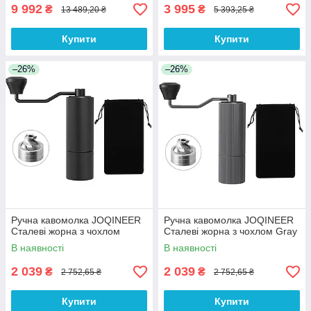
9 992
3 995
₴
₴
13 489,20 ₴
5 393,25 ₴
Купити
Купити
–26%
–26%
Ручна кавомолка JOQINEER
Ручна кавомолка JOQINEER
Сталеві жорна з чохлом
Сталеві жорна з чохлом Gray
В наявності
В наявності
2 039
2 039
₴
₴
2 752,65 ₴
2 752,65 ₴
Купити
Купити