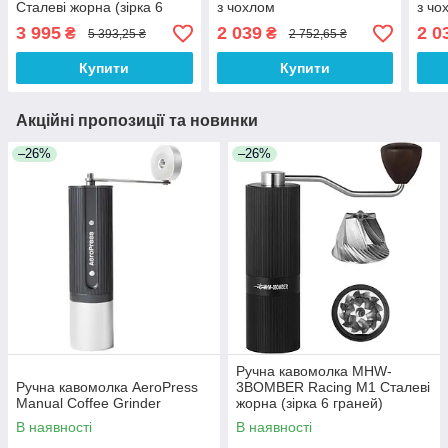
Сталеві жорна (зірка 6
з чохлом
з чо
граней)
3 995
2 039
2 0
₴
₴
5 393,25 ₴
2 752,65 ₴
Купити
Купити
Акційні пропозиції та новинки
–26%
–26%
Ручна кавомолка MHW-
Ручна кавомолка AeroPress
3BOMBER Racing M1 Сталеві
Manual Coffee Grinder
жорна (зірка 6 граней)
В наявності
В наявності