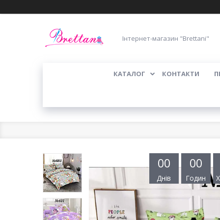
Інтернет-магазин "Brettani"
КАТАЛОГ
КОНТАКТИ
П
0
0
0
0
Днів
Годин
Х