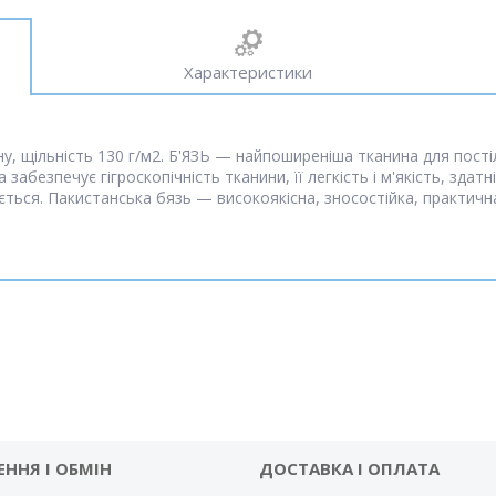
Характеристики
 щільність 130 г/м2. Б'ЯЗЬ — найпоширеніша тканина для постільн
забезпечує гігроскопічність тканини, її легкість і м'якість, здат
ться. Пакистанська бязь — високоякісна, зносостійка, практичн
ЕННЯ І ОБМІН
ДОСТАВКА І ОПЛАТА