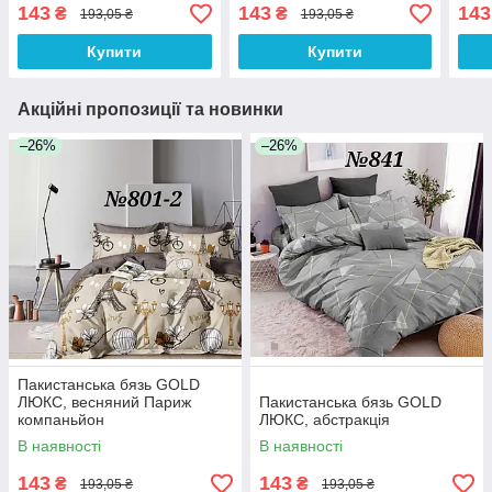
143
143
143
₴
₴
193,05 ₴
193,05 ₴
Купити
Купити
Акційні пропозиції та новинки
–26%
–26%
Пакистанська бязь GOLD
ЛЮКС, весняний Париж
Пакистанська бязь GOLD
компаньйон
ЛЮКС, абстракція
В наявності
В наявності
143
143
₴
₴
193,05 ₴
193,05 ₴