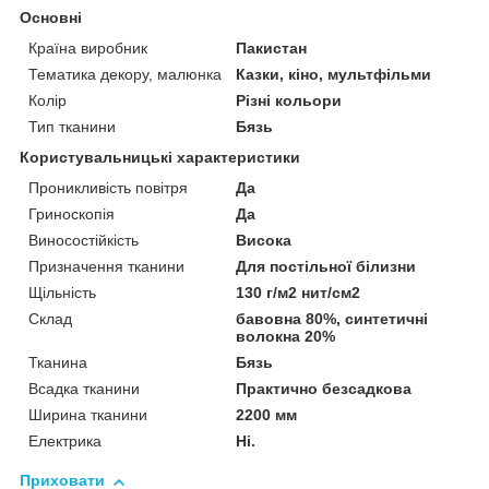
Основні
Країна виробник
Пакистан
Тематика декору, малюнка
Казки, кіно, мультфільми
Колір
Різні кольори
Тип тканини
Бязь
Користувальницькі характеристики
Проникливість повітря
Да
Гриноскопія
Да
Виносостійкість
Висока
Призначення тканини
Для постільної білизни
Щільність
130 г/м2 нит/см2
Склад
бавовна 80%, синтетичні
волокна 20%
Тканина
Бязь
Всадка тканини
Практично безсадкова
Ширина тканини
2200 мм
Електрика
Ні.
Приховати