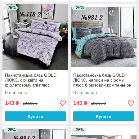
–26%
–26%
Пакистанська бязь GOLD
Пакистанська бязь GOLD
ЛЮКС, сірі квіти на
ЛЮКС, написи на сірому
фіолетовому тлі плюс
плюс бірюзовий компаньйон
компаньйон
В наявності
В наявності
143
143
₴
₴
193,05 ₴
193,05 ₴
Купити
Купити
–26%
–26%