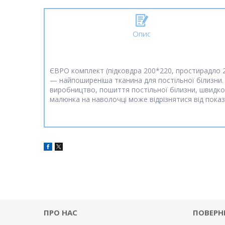
Опис
ЄВРО комплект (підковдра 200*220, простирадло 2
— найпоширеніша тканина для постільної білизни. М
виробництво, пошиття постільної білизни, швидко 
малюнка на наволочці може відрізнятися від показ
ПРО НАС
ПОВЕРН