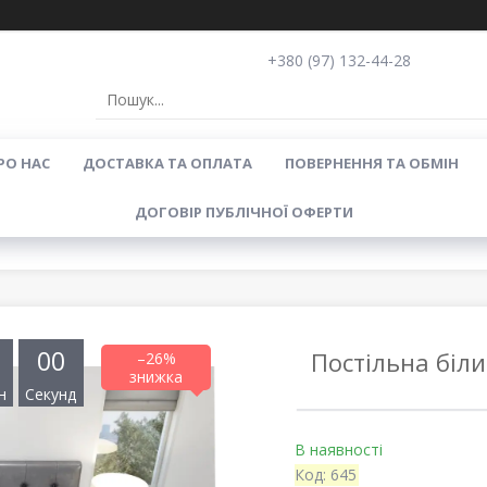
+380 (97) 132-44-28
РО НАС
ДОСТАВКА ТА ОПЛАТА
ПОВЕРНЕННЯ ТА ОБМІН
ДОГОВІР ПУБЛІЧНОЇ ОФЕРТИ
0
0
Постільна біли
–26%
н
Секунд
В наявності
Код:
645