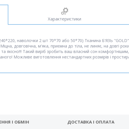
Характеристики
40*220, наволочки 2 шт 70*70 або 50*70) Тканина Б'ЯЗЬ "GOLD" 
іцна, довговічна, м'яка, приємна до тіла, не линяє, на довгі рок
та якісно!!! Такий виріб зробить ваш власний сон комфортнішим,
аного! Можливе виготовлення нестандартних розмірів і простира
ЕННЯ І ОБМІН
ДОСТАВКА І ОПЛАТА