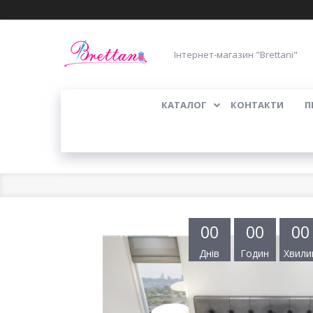
Інтернет-магазин "Brettani"
КАТАЛОГ
КОНТАКТИ
П
0
0
0
0
0
0
Днів
Годин
Хвили