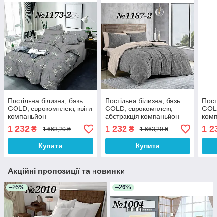
Постільна білизна, бязь
Постільна білизна, бязь
Пост
GOLD, єврокомплект, квіти
GOLD, єврокомплект,
GOLD
компаньйон
абстракція компаньйон
ком
1 232
1 232
1 2
₴
₴
1 663,20 ₴
1 663,20 ₴
Купити
Купити
Акційні пропозиції та новинки
–26%
–26%