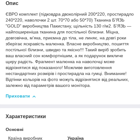
Опис
ЄВРО комплект (підковдра двоколірний 200*220, простирадло
240*220, наволочки 2 шт. 70*70 або 50*70) Тканина Б'ЯЗЬ
"GOLD" виробництва Пакистану, щільність 130 г/м2. Б'ЯЗЬ —
найпоширеніша тканина для постільної білизни. Міцна,
довговічна, м'яка, приємна до тіла, не линяє, на довгі роки
зберігає яскравість малюнка. Власне виробництво, пошиття
постільної білизни, швидко та якісно!!! Такий виріб зробить
ваш власний сон комфортнішим, а як подарунок викличе
щиру радість. Фрагмент малюнка на наволочці може
відрізнятися від показаного! Можливе виготовлення
нестандартних розмірів і простирадла на гумці. Внимание!
Відтінки кольорів на фото можуть відрізнятися від реальних,
залежно від параметрів вашого монітора.
Приховати
Характеристики
Основні
Країна виробник
Україна