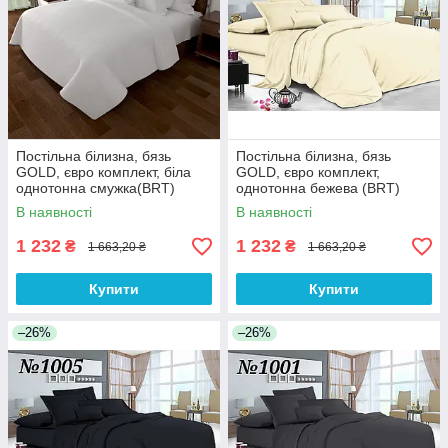
Постільна білизна, бязь
Постільна білизна, бязь
GOLD, євро комплект, біла
GOLD, євро комплект,
однотонна смужка(BRT)
однотонна бежева (BRT)
В наявності
В наявності
1 232
1 232
₴
₴
1 663,20 ₴
1 663,20 ₴
Купити
Купити
–26%
–26%