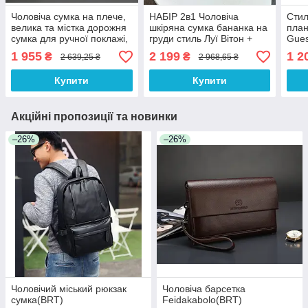
Чоловіча сумка на плече,
НАБІР 2в1 Чоловіча
Стил
велика та містка дорожня
шкіряна сумка бананка на
план
сумка для ручної поклажі,
груди стиль Луї Вітон +
Gues
відділ для взуття
чоловічий шкіряний
Гесс
1 955
2 199
1 2
₴
₴
2 639,25 ₴
2 968,65 ₴
ремінь-стиль Louis Vuitton
Купити
Купити
Акційні пропозиції та новинки
–26%
–26%
Чоловічий міський рюкзак
Чоловіча барсетка
сумка(BRT)
Feidakabolo(BRT)