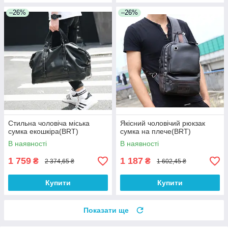
–26%
–26%
Стильна чоловіча міська
Якісний чоловічий рюкзак
сумка екошкіра(BRT)
сумка на плече(BRT)
В наявності
В наявності
1 759
1 187
₴
₴
2 374,65 ₴
1 602,45 ₴
Купити
Купити
Показати ще