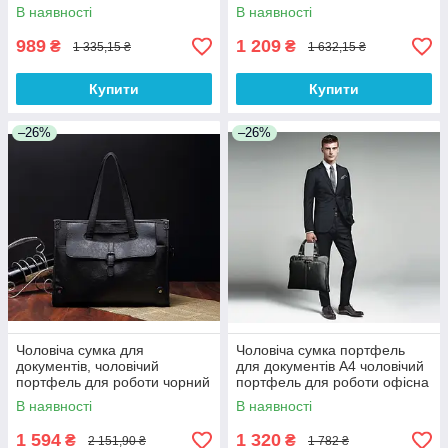
В наявності
В наявності
989
1 209
₴
₴
1 335,15 ₴
1 632,15 ₴
Купити
Купити
–26%
–26%
Чоловіча сумка для
Чоловіча сумка портфель
документів, чоловічий
для документів А4 чоловічий
портфель для роботи чорний
портфель для роботи офісна
шкіряний (ПУ шкіра)(BRT)
сумка ПУ шкіра(BRT)
В наявності
В наявності
1 594
1 320
₴
₴
2 151,90 ₴
1 782 ₴