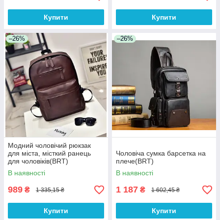
Купити
Купити
–26%
–26%
Модний чоловічий рюкзак
для міста, місткий ранець
Чоловіча сумка барсетка на
для чоловіків(BRT)
плече(BRT)
В наявності
В наявності
989
1 187
₴
₴
1 335,15 ₴
1 602,45 ₴
Купити
Купити