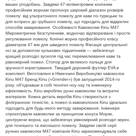
ваших уподобань. Завдяки 47-міліметровим конічним
професійним жорнам пропонує широкий діапазон розмірів
помелу: від ультратонкого помелу для кави по-турецьки та
для еспресо до грубшого помелу, що підходить для відкритих
способів заварювання. Особливості Кавомолки Kinu M47
Мікрометричне безступеневе, водночас відтворюване і просте
регулювання помелу. Конічні жорна професійного класу
діаметром 47 мм для швидкого помелу Фіксація центральної
осі за допомогою кулькових підшипників — забезпечує
кращий розподіл зусилля під час перемелювання кави та
рівномірний помел. Стопор для великого пальця для
зручності користування. Твердий дорожній футляр EVA в
комплекті. Виготовлені в Німеччині Виробництво кавомолок
Kinu M47 Бренд Kinu («Grender») був запущений 2014-го
року, об'єднавши в собі технічні ноу-хау та інженерну
ефективність. Kinu виробляє ручні кавомолки та витратні
матеріали. Кожна деталь виробів Kinu створюється з
філігранною точністю, а помел із кавомолонок Kinu ідеально
підходить для будь-якого методу заварювання. Інженери
спроєктували кавомолки за принципом конуса Морзе,
центруючи жорна, що забезпечує рівномірний розподіл зерен,
для точнішого та якіснішого помелу. Завдяки своїй серії
ручних кавомолок M47 компанія Kinu зарекомендувала себе