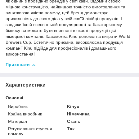
як однин з провідних брендів у світі кави. Відомий своєю
міцною конструкцією, найвищою точністю виготовлення та
винятковою якістю помелу, цей бренд демонструє
прихильність до свого діла у всій своїй лінійці продуктів. І
завдяки їхній всесвітньоій популярності та багаторічному
бізнесу ви можете бути впевнені в якості продукції цієї
німецької компанії. Кавомолка Kinu допомогла виграти World
Brewers Cup. Естетично приємна, високоякісна продукція
компанії Kinu підійде для професіоналів і домашнього
використання!
Приховати
Характеристики
Основні
Виробник
Kinyo
Країна виробник
Німеччина
Матеріал
Сталь
Регулювання ступеня
Так
помолу