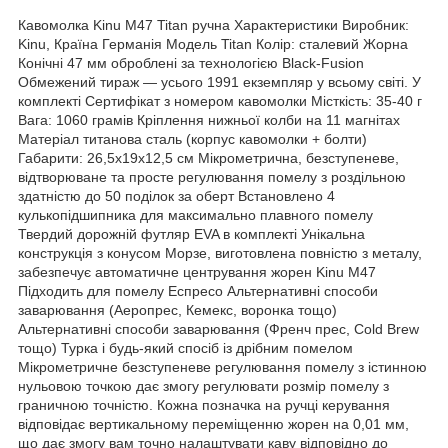
Кавомолка Kinu M47 Titan ручна Характеристики Виробник:
Kinu, Країна Германія Модель Titan Колір: сталевий Жорна
Конічні 47 мм оброблені за технологією Black-Fusion
Обмежений тираж — усього 1991 екземпляр у всьому світі. У
комплекті Сертифікат з номером кавомолки Місткість: 35-40 г
Вага: 1060 грамів Кріплення нижньої колби на 11 магнітах
Матеріал титанова сталь (корпус кавомолки + болти)
Габарити: 26,5х19х12,5 см Мікрометрична, безступеневе,
відтворюване та просте регулювання помелу з роздільною
здатністю до 50 поділок за оберт Встановлено 4
кулькопідшипника для максимально плавного помелу
Твердий дорожній футляр EVA в комплекті Унікальна
конструкція з конусом Морзе, виготовлена повністю з металу,
забезпечує автоматичне центрування жорен Kinu M47
Підходить для помелу Еспресо Альтернативні способи
заварювання (Аеропрес, Кемекс, воронка тощо)
Альтернативні способи заварювання (Френч прес, Cold Brew
тощо) Турка і будь-який спосіб із дрібним помелом
Мікрометричне безступеневе регулювання помелу з істинною
нульовою точкою дає змогу регулювати розмір помелу з
граничною точністю. Кожна позначка на ручці керування
відповідає вертикальному переміщенню жорен на 0,01 мм,
що дає змогу вам точно налаштувати каву відповідно до