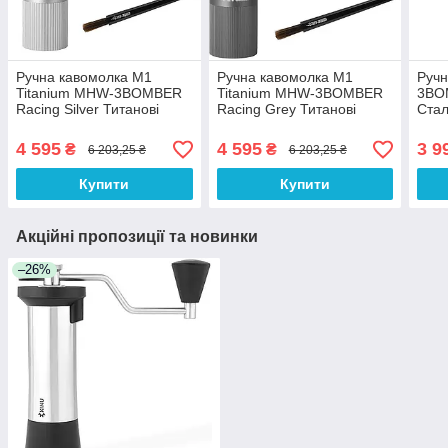
Ручна кавомолка M1
Ручна кавомолка M1
Руч
Titanium MHW-3BOMBER
Titanium MHW-3BOMBER
3BO
Racing Silver Титанові
Racing Grey Титанові
Стал
жорна
жорна
гран
4 595
4 595
3 9
₴
₴
6 203,25 ₴
6 203,25 ₴
Купити
Купити
Акційні пропозиції та новинки
–26%