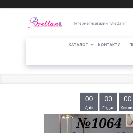
Інтернет-магазин "Brettani"
КАТАЛОГ
КОНТАКТИ
П
0
0
0
0
0
0
Днів
Годин
Хвили