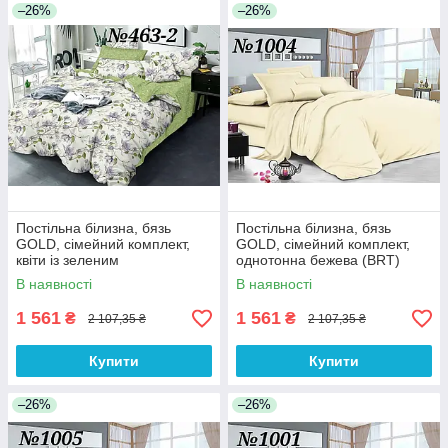
–26%
–26%
Постільна білизна, бязь
Постільна білизна, бязь
GOLD, сімейний комплект,
GOLD, сімейний комплект,
квіти із зеленим
однотонна бежева (BRT)
компаньйоном(BRT)
В наявності
В наявності
1 561
1 561
₴
₴
2 107,35 ₴
2 107,35 ₴
Купити
Купити
–26%
–26%