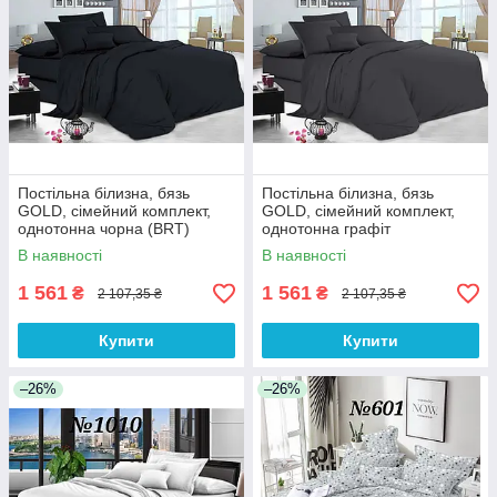
Постільна білизна, бязь
Постільна білизна, бязь
GOLD, сімейний комплект,
GOLD, сімейний комплект,
однотонна чорна (BRT)
однотонна графіт
В наявності
В наявності
1 561
1 561
₴
₴
2 107,35 ₴
2 107,35 ₴
Купити
Купити
–26%
–26%