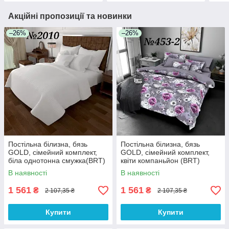
Акційні пропозиції та новинки
–26%
–26%
Постільна білизна, бязь
Постільна білизна, бязь
GOLD, сімейний комплект,
GOLD, сімейний комплект,
біла однотонна смужка(BRT)
квіти компаньйон (BRT)
В наявності
В наявності
1 561
1 561
₴
₴
2 107,35 ₴
2 107,35 ₴
Купити
Купити