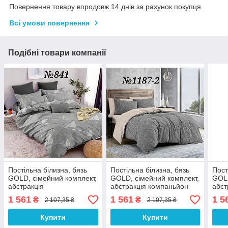
Повернення товару впродовж 14 днів за рахунок покупця
Всі умови повернення
Подібні товари компанії
Постільна білизна, бязь
Постільна білизна, бязь
Пост
GOLD, сімейний комплект,
GOLD, сімейний комплект,
GOLD
абстракція
абстракція компаньйон
абст
1 561
1 561
1 5
₴
₴
2 107,35 ₴
2 107,35 ₴
Купити
Купити