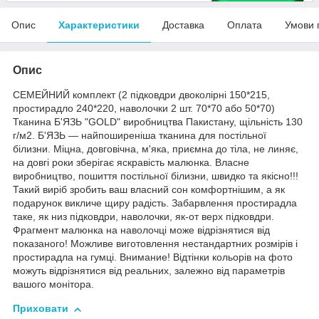
Опис
Характеристики
Доставка
Оплата
Умови 
Опис
СЕМЕЙНИЙ комплект (2 підковдри двоколірні 150*215,
простирадло 240*220, наволочки 2 шт. 70*70 або 50*70)
Тканина Б'ЯЗЬ "GOLD" виробництва Пакистану, щільність 130
г/м2. Б'ЯЗЬ — найпоширеніша тканина для постільної
білизни. Міцна, довговічна, м'яка, приємна до тіла, не линяє,
на довгі роки зберігає яскравість малюнка. Власне
виробництво, пошиття постільної білизни, швидко та якісно!!!
Такий виріб зробить ваш власний сон комфортнішим, а як
подарунок викличе щиру радість. Забарвлення простирадла
таке, як низ підковдри, наволочки, як-от верх підковдри.
Фрагмент малюнка на наволочці може відрізнятися від
показаного! Можливе виготовлення нестандартних розмірів і
простирадла на гумці. Внимание! Відтінки кольорів на фото
можуть відрізнятися від реальних, залежно від параметрів
вашого монітора.
Приховати