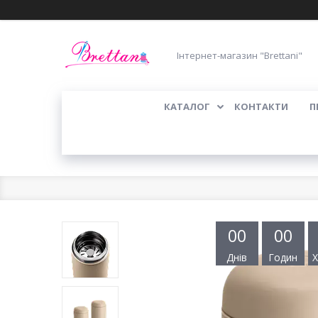
Інтернет-магазин "Brettani"
КАТАЛОГ
КОНТАКТИ
П
0
0
0
0
Днів
Годин
Х