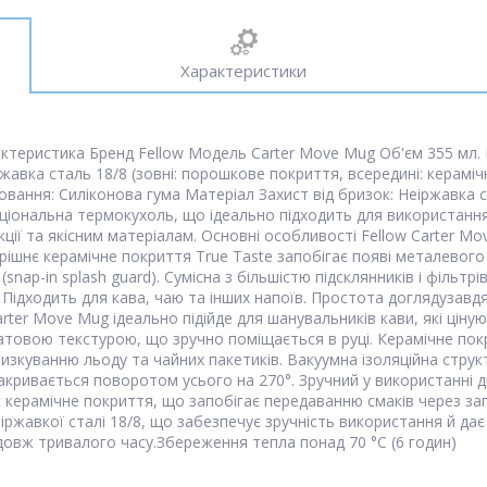
Характеристики
актеристика Бренд Fellow Модель Carter Move Mug Об'єм 355 мл. 
жавка сталь 18/8 (зовні: порошкове покриття, всередині: керамі
вання: Силіконова гума Матеріал Захист від бризок: Неіржавка 
ціональна термокухоль, що ідеально підходить для використання
кції та якісним матеріалам. Основні особливості Fellow Carter Mo
трішнє керамічне покриття True Taste запобігає появі металевог
ap-in splash guard). Сумісна з більшістю підсклянників і фільтрі
Підходить для кава, чаю та інших напоїв. Простота доглядузавдя
arter Move Mug ідеально підійде для шанувальників кави, які ціну
 матовою текстурою, що зручно поміщається в руці. Керамічне по
ризкуванню льоду та чайних пакетиків. Вакуумна ізоляційна стру
закривається поворотом усього на 270°. Зручний у використанні 
 керамічне покриття, що запобігає передаванню смаків через зап
іржавкої сталі 18/8, що забезпечує зручність використання й дає 
довж тривалого часу.Збереження тепла понад 70 °C (6 годин)