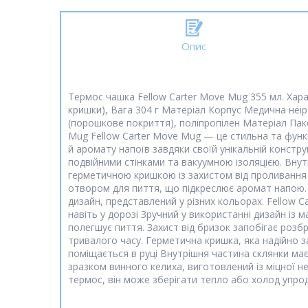
Опис
Термос чашка Fellow Carter Move Mug 355 мл. Хар
кришки), Вага 304 г Матеріал Корпус Медична неір
(порошкове покриття), поліпропілен Матеріал Пако
Mug Fellow Carter Move Mug — це стильна та функ
й аромату напоїв завдяки своїй унікальній констру
подвійними стінками та вакуумною ізоляцією. Вну
герметичною кришкою із захистом від проливання (sn
отвором для пиття, що підкреслює аромат напою. 
дизайн, представлений у різних кольорах. Fellow C
навіть у дорозі Зручний у використанні дизайн із
полегшує пиття. Захист від бризок запобігає розб
тривалого часу. Герметична кришка, яка надійно 
поміщається в руці Внутрішня частина склянки має
зразком винного келиха, виготовлений із міцної не
термос, він може зберігати тепло або холод упро