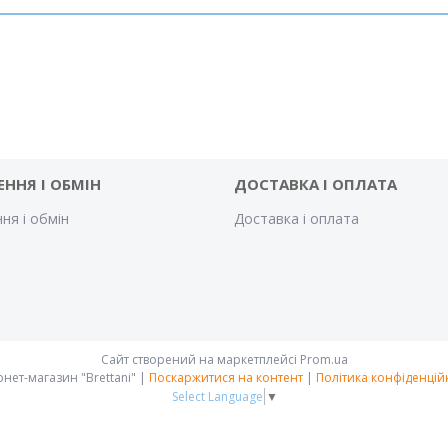
ЕННЯ І ОБМІН
ДОСТАВКА І ОПЛАТА
ня і обмін
Доставка і оплата
Сайт створений на маркетплейсі
Prom.ua
Інтернет-магазин "Brettani" |
Поскаржитися на контент
|
Політика конфіденцій
Select Language
▼