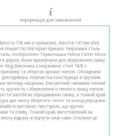
Інформація для замовлення
Висота 158 мм (з кришкою), Висота 147 мм (без
чне покриття) Матеріал Кришка: Неіржавка сталь
сталь, поліпропілен Термочашка Fellow Carter Move
 в дорозі. Вона призначена для збереження смаку
ve Mug Виконана з неіржавкої сталі 18/8 з
о присмаку та зберігає аромат напою. Обладнана
в для пурівера. Компактна конструкція зі зручним
ки легкому чищенню. Елегантний і мінімалістичний
ють зручність і збереження істинного смаку напоїв
криття запобігає передаванню смаку, а тонкий край
ктура дає змогу зберігати тепло та холод упродовж
дизайн із матовою текстурою, що зручно
ахи та оливу. Тонкий край, виготовлений за
змогу відразу ж відчути смак кави. Оскільки це