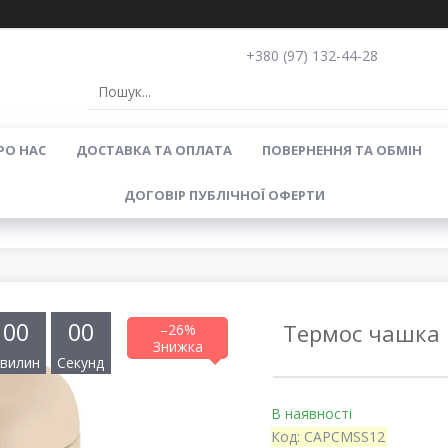
+380 (97) 132-44-28
РО НАС
ДОСТАВКА ТА ОПЛАТА
ПОВЕРНЕННЯ ТА ОБМІН
ДОГОВІР ПУБЛІЧНОЇ ОФЕРТИ
0
0
0
0
Термос чашка F
–26%
вилин
Секунд
В наявності
Код:
CAPCMSS12