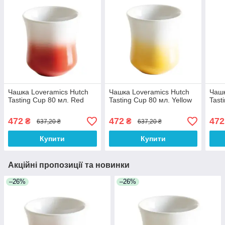
Чашка Loveramics Hutch
Чашка Loveramics Hutch
Чашк
Tasting Cup 80 мл. Red
Tasting Cup 80 мл. Yellow
Tast
472
472
472
₴
₴
637,20 ₴
637,20 ₴
Купити
Купити
Акційні пропозиції та новинки
–26%
–26%