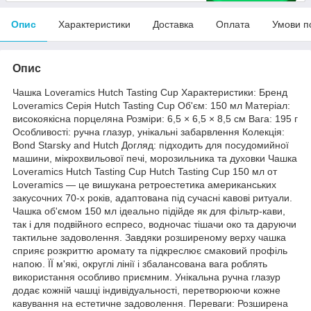
Опис
Характеристики
Доставка
Оплата
Умови п
Опис
Чашка Loveramics Hutch Tasting Cup Характеристики: Бренд
Loveramics Серія Hutch Tasting Cup Об'єм: 150 мл Матеріал:
високоякісна порцеляна Розміри: 6,5 × 6,5 × 8,5 см Вага: 195 г
Особливості: ручна глазур, унікальні забарвлення Колекція:
Bond Starsky and Hutch Догляд: підходить для посудомийної
машини, мікрохвильової печі, морозильника та духовки Чашка
Loveramics Hutch Tasting Cup Hutch Tasting Cup 150 мл от
Loveramics — це вишукана ретроестетика американських
закусочних 70-х років, адаптована під сучасні кавові ритуали.
Чашка об'ємом 150 мл ідеально підійде як для фільтр-кави,
так і для подвійного еспресо, водночас тішачи око та даруючи
тактильне задоволення. Завдяки розширеному верху чашка
сприяє розкриттю аромату та підкреслює смаковий профіль
напою. ЇЇ м'які, округлі лінії і збалансована вага роблять
використання особливо приємним. Унікальна ручна глазур
додає кожній чашці індивідуальності, перетворюючи кожне
кавування на естетичне задоволення. Переваги: Розширена