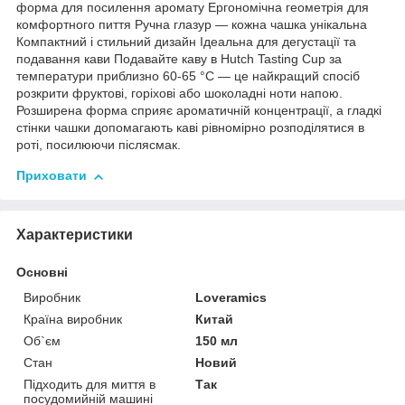
форма для посилення аромату Ергономічна геометрія для
комфортного пиття Ручна глазур — кожна чашка унікальна
Компактний і стильний дизайн Ідеальна для дегустації та
подавання кави Подавайте каву в Hutch Tasting Cup за
температури приблизно 60-65 °C — це найкращий спосіб
розкрити фруктові, горіхові або шоколадні ноти напою.
Розширена форма сприяє ароматичній концентрації, а гладкі
стінки чашки допомагають каві рівномірно розподілятися в
роті, посилюючи післясмак.
Приховати
Характеристики
Основні
Виробник
Loveramics
Країна виробник
Китай
Об`єм
150 мл
Стан
Новий
Підходить для миття в
Так
посудомийній машині