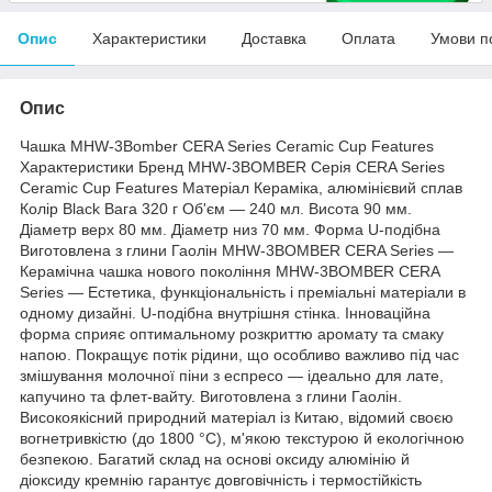
Опис
Характеристики
Доставка
Оплата
Умови п
Опис
Чашка MHW-3Bomber CERA Series Ceramic Cup Features
Характеристики Бренд MHW-3BOMBER Серія CERA Series
Ceramic Cup Features Матеріал Кераміка, алюмінієвий сплав
Колір Black Вага 320 г Об'єм — 240 мл. Висота 90 мм.
Діаметр верх 80 мм. Діаметр низ 70 мм. Форма U-подібна
Виготовлена з глини Гаолін MHW-3BOMBER CERA Series —
Керамічна чашка нового покоління MHW-3BOMBER CERA
Series — Естетика, функціональність і преміальні матеріали в
одному дизайні. U-подібна внутрішня стінка. Інноваційна
форма сприяє оптимальному розкриттю аромату та смаку
напою. Покращує потік рідини, що особливо важливо під час
змішування молочної піни з еспресо — ідеально для лате,
капучино та флет-вайту. Виготовлена з глини Гаолін.
Високоякісний природний матеріал із Китаю, відомий своєю
вогнетривкістю (до 1800 °C), м'якою текстурою й екологічною
безпекою. Багатий склад на основі оксиду алюмінію й
діоксиду кремнію гарантує довговічність і термостійкість