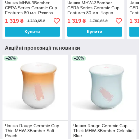
Чашка MHW-3Bomber
Чашка MHW-3Bomber
Чаш
CERA Series Ceramic Cup
CERA Series Ceramic Cup
CERA
Features 80 мл. Рожева
Features 80 мл. Чорна
Feat
1 319
1 319
1 3
₴
₴
1 780,65 ₴
1 780,65 ₴
Купити
Купити
Акційні пропозиції та новинки
–26%
–26%
Чашка Rouge Ceramic Cup
Чашка Rouge Ceramic Cup
Thin MHW-3Bomber Soft
Thick MHW-3Bomber Celestial
Peach
Blue