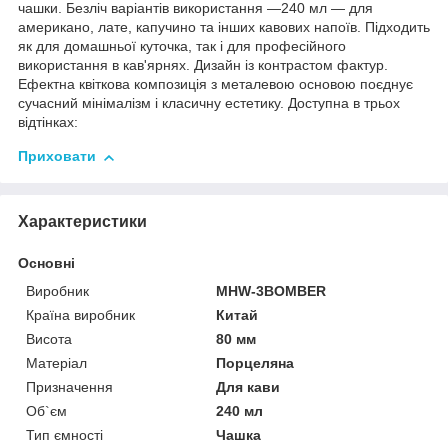
чашки. Безліч варіантів використання —240 мл — для
американо, лате, капучино та інших кавових напоїв. Підходить
як для домашньої куточка, так і для професійного
використання в кав'ярнях. Дизайн із контрастом фактур.
Ефектна квіткова композиція з металевою основою поєднує
сучасний мінімалізм і класичну естетику. Доступна в трьох
відтінках:
Приховати
Характеристики
Основні
Виробник
MHW-3BOMBER
Країна виробник
Китай
Висота
80 мм
Матеріал
Порцеляна
Призначення
Для кави
Об`єм
240 мл
Тип ємності
Чашка