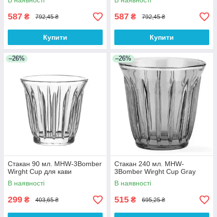
В наявності
В наявності
587
587
₴
₴
792,45 ₴
792,45 ₴
Купити
Купити
–26%
–26%
Стакан 90 мл. MHW-3Bomber
Стакан 240 мл. MHW-
Wirght Cup для кави
3Bomber Wirght Cup Gray
В наявності
В наявності
299
515
₴
₴
403,65 ₴
695,25 ₴