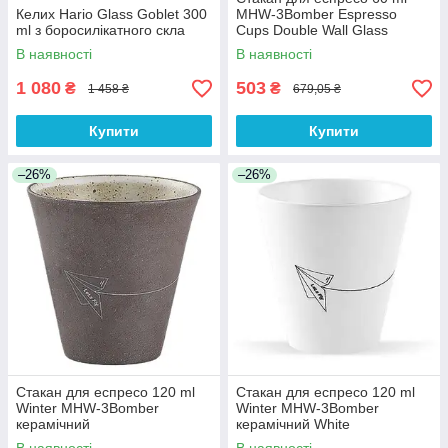
Келих Hario Glass Goblet 300
MHW-3Bomber Espresso
ml з боросилікатного скла
Cups Double Wall Glass
В наявності
В наявності
1 080
503
₴
₴
1 458 ₴
679,05 ₴
Купити
Купити
–26%
–26%
Стакан для еспресо 120 ml
Стакан для еспресо 120 ml
Winter MHW-3Bomber
Winter MHW-3Bomber
керамічний
керамічний White