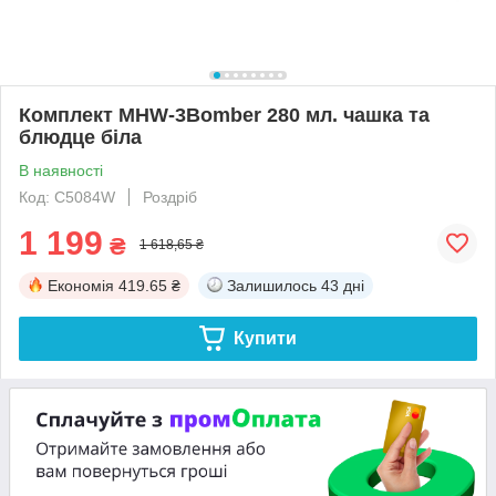
Комплект MHW-3Bomber 280 мл. чашка та
блюдце біла
В наявності
Код: C5084W
Роздріб
1 199
₴
1 618,65 ₴
Економія
419.65 ₴
Залишилось
43 дні
Купити