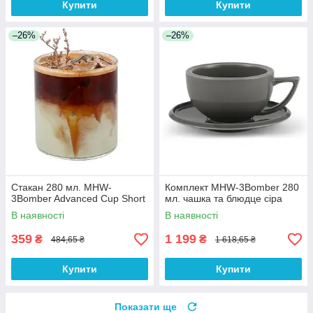
Купити
Купити
–26%
–26%
Стакан 280 мл. MHW-
Комплект MHW-3Bomber 280
3Bomber Advanced Cup Short
мл. чашка та блюдце сіра
В наявності
В наявності
359
1 199
₴
₴
484,65 ₴
1 618,65 ₴
Купити
Купити
Показати ще