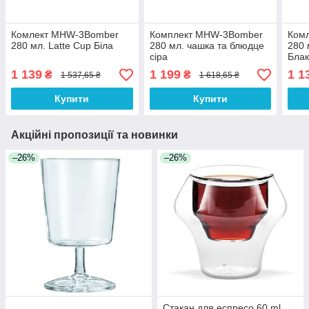
Комлект MHW-3Bomber
Комплект MHW-3Bomber
Ком
280 мл. Latte Cup Біла
280 мл. чашка та блюдце
280 
сіра
Блак
1 139
1 199
1 1
₴
₴
1 537,65 ₴
1 618,65 ₴
Купити
Купити
Акційні пропозиції та новинки
–26%
–26%
Стакан для еспресо 60 ml