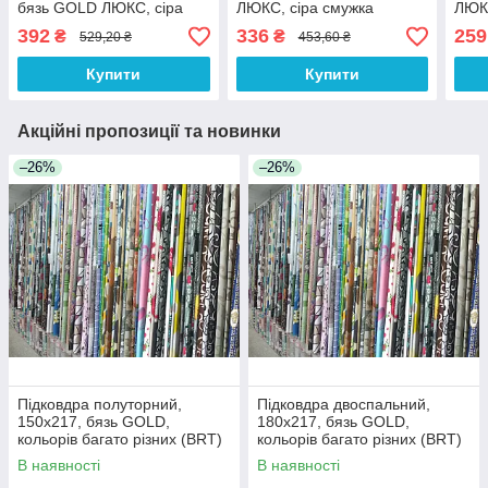
бязь GOLD ЛЮКС, сіра
ЛЮКС, сіра смужка
ЛЮКС
смужка
392
336
259
₴
₴
529,20 ₴
453,60 ₴
Купити
Купити
Акційні пропозиції та новинки
–26%
–26%
Підковдра полуторний,
Підковдра двоспальний,
150х217, бязь GOLD,
180х217, бязь GOLD,
кольорів багато різних (BRT)
кольорів багато різних (BRT)
В наявності
В наявності