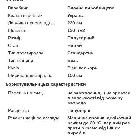
Виробник
Власне виробництво
Країна виробник
Україна
Довжина простирадла
220 см
Щільність
130 г/м2
Розмір
Полуторний
Стан
Новий
Тип простирадла
Стандартна
Тип тканини
Бязь
Колір
Різні кольори
Ширина простирадла
150 см
Користувальницькі характеристики
Простінь на гумці
на замовлення, ціна зростає
в залежності від розміру
матраца
Расцветка
Популярні
Рекомендації по догляду
Машинне прання, делікатний
режим до 30 °C, перший раз
прати окремо від інших
виробів