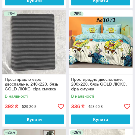
Купити
Купити
–26%
–26%
Простирадло євро
Простирадло двоспальне,
двоспальне, 240х220, бязь
200х220, бязь GOLD ЛЮКС,
GOLD ЛЮКС, сіра смужка
сіра смужка
В наявності
В наявності
392
336
₴
₴
529,20 ₴
453,60 ₴
Купити
Купити
–26%
–26%