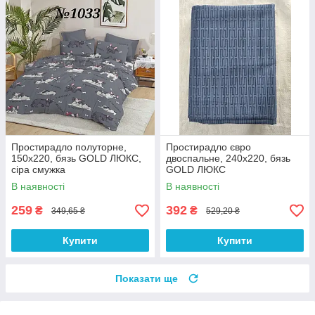
Простирадло полуторне,
Простирадло євро
150х220, бязь GOLD ЛЮКС,
двоспальне, 240х220, бязь
сіра смужка
GOLD ЛЮКС
В наявності
В наявності
259
392
₴
₴
349,65 ₴
529,20 ₴
Купити
Купити
Показати ще