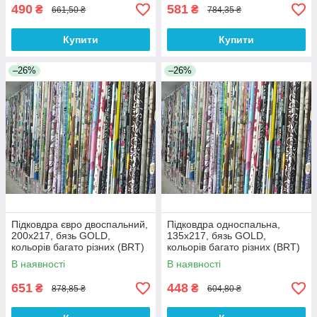
490
581
₴
₴
661,50 ₴
784,35 ₴
Купити
Купити
–26%
–26%
Підковдра євро двоспальний,
Підковдра односпальна,
200х217, бязь GOLD,
135х217, бязь GOLD,
кольорів багато різних (BRT)
кольорів багато різних (BRT)
В наявності
В наявності
651
448
₴
₴
878,85 ₴
604,80 ₴