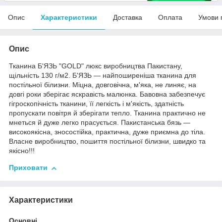
Опис
Характеристики
Доставка
Оплата
Умови 
Опис
Тканина Б'ЯЗЬ "GOLD" люкс виробництва Пакистану,
щільність 130 г/м2. Б'ЯЗЬ — найпоширеніша тканина для
постільної білизни. Міцна, довговічна, м'яка, не линяє, на
довгі роки зберігає яскравість малюнка. Бавовна забезпечує
гігроскопічність тканини, її легкість і м'якість, здатність
пропускати повітря й зберігати тепло. Тканина практично не
мнеться й дуже легко прасується. Пакистанська бязь —
високоякісна, зносостійка, практична, дуже приємна до тіла.
Власне виробництво, пошиття постільної білизни, швидко та
якісно!!!
Приховати
Характеристики
Основні