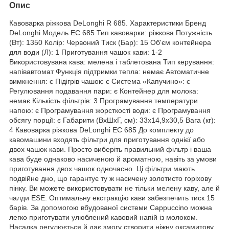
Опис
Кавоварка ріжкова DeLonghi R 685. Характеристики Бренд
DeLonghi Модель EC 685 Тип кавоварки: ріжкова Потужність
(Вт): 1350 Колір: Червоний Тиск (Бар): 15 Об'єм контейнера
для води (Л): 1 Приготування чашок кави: 1-2
Використовувана кава: мелена і таблетована Тип керування:
напівавтомат Функція підтримки тепла: немає Автоматичне
вимкнення: є Підігрів чашок: є Система «Капучино»: є
Регулювання подавання пари: є Контейнер для молока:
немає Кількість фільтрів: 3 Програмування температури
напою: є Програмування жорсткості води: є Програмування
обсягу порції: є Габарити (ВхШхГ, см): 33х14,9х30,5 Вага (кг):
4 Кавоварка ріжкова DeLonghi EC 685 До комплекту до
кавомашини входять фільтри для приготування однієї або
двох чашок кави. Просто виберіть правильний фільтр і ваша
кава буде однаково насиченою й ароматною, навіть за умови
приготування двох чашок одночасно. Ці фільтри мають
подвійне дно, що гарантує ту ж насичену золотисто горіхову
пінку. Ви можете використовувати не тільки мелену каву, але й
чалди ESE. Оптимальну екстракцію кави забезпечить тиск 15
барів. За допомогою вбудованої системи Cappuccino можна
легко приготувати улюблений кавовий напій із молоком.
Насадка регулюється й дає змогу створити ніжну оксамитову