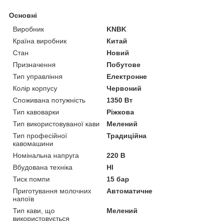
Основні
Виробник
KNBK
Країна виробник
Китай
Стан
Новий
Призначення
Побутове
Тип управління
Електронне
Колір корпусу
Червоний
Споживана потужність
1350 Вт
Тип кавоварки
Ріжкова
Тип використовуваної кави
Мелений
Тип професійної
Традиційна
кавомашини
Номінальна напруга
220 В
Вбудована техніка
НІ
Тиск помпи
15 бар
Приготування молочних
Автоматичне
напоїв
Тип кави, що
Мелений
використовується