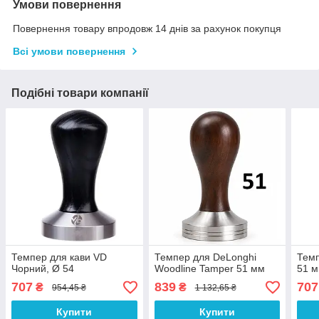
Умови повернення
Повернення товару впродовж 14 днів за рахунок покупця
Всі умови повернення
Подібні товари компанії
Темпер для кави VD
Темпер для DeLonghi
Темп
Чорний, Ø 54
Woodline Tamper 51 мм
51 м
707
839
707
₴
₴
954,45 ₴
1 132,65 ₴
Купити
Купити