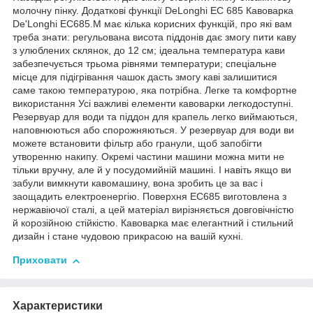
молочну пінку. Додаткові функції DeLonghi EC 685 Кавоварка
De'Longhi EC685.M має кілька корисних функцій, про які вам
треба знати: регульована висота піддонів дає змогу пити каву
з улюблених склянок, до 12 см; ідеальна температура кави
забезпечується трьома рівнями температури; спеціальне
місце для підігрівання чашок дасть змогу каві залишитися
саме такою температурою, яка потрібна. Легке та комфортне
використання Усі важливі елементи кавоварки легкодоступні.
Резервуар для води та піддон для крапель легко виймаються,
наповнюються або спорожняються. У резервуар для води ви
можете встановити фільтр або гранули, щоб запобігти
утворенню накипу. Окремі частини машини можна мити не
тільки вручну, але й у посудомийній машині. І навіть якщо ви
забули вимкнути кавомашину, вона зробить це за вас і
заощадить електроенергію. Поверхня EC685 виготовлена з
нержавіючої сталі, а цей матеріал вирізняється довговічністю
й корозійною стійкістю. Кавоварка має елегантний і стильний
дизайн і стане чудовою прикрасою на вашій кухні.
Приховати
Характеристики