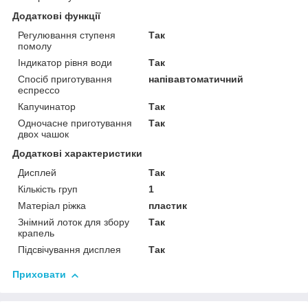
Додаткові функції
Регулювання ступеня
Так
помолу
Індикатор рівня води
Так
Спосіб приготування
напівавтоматичний
еспрессо
Капучинатор
Так
Одночасне приготування
Так
двох чашок
Додаткові характеристики
Дисплей
Так
Кількість груп
1
Матеріал ріжка
пластик
Знімний лоток для збору
Так
крапель
Підсвічування дисплея
Так
Приховати