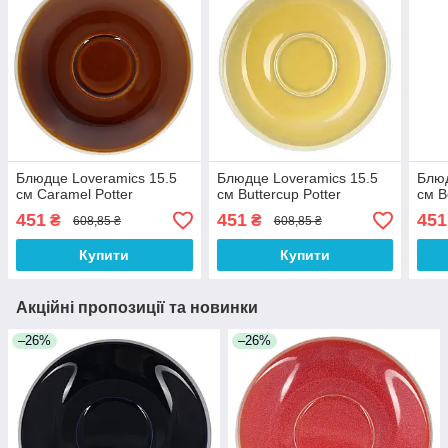
Блюдце Loveramics 15.5
Блюдце Loveramics 15.5
Блюд
см Caramel Potter
см Buttercup Potter
см B
451
451
451
₴
₴
608,85 ₴
608,85 ₴
Купити
Купити
Акційні пропозиції та новинки
–26%
–26%