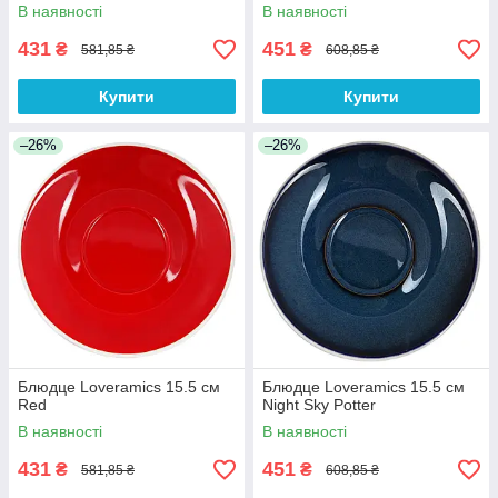
В наявності
В наявності
431
451
₴
₴
581,85 ₴
608,85 ₴
Купити
Купити
–26%
–26%
Блюдце Loveramics 15.5 см
Блюдце Loveramics 15.5 см
Red
Night Sky Potter
В наявності
В наявності
431
451
₴
₴
581,85 ₴
608,85 ₴