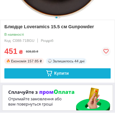
Блюдце Loveramics 15.5 см Gunpowder
В наявності
Код: C088-71BGU
Роздріб
451
₴
608,85 ₴
Економія
157.85 ₴
Залишилось
44 дні
Купити