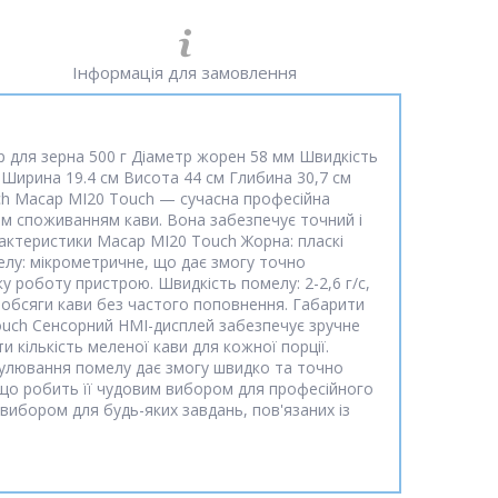
Інформація для замовлення
 для зерна 500 г Діаметр жорен 58 мм Швидкість
к Ширина 19.4 см Висота 44 см Глибина 30,7 см
uch Macap MI20 Touch — сучасна професійна
им споживанням кави. Вона забезпечує точний і
рактеристики Macap MI20 Touch Жорна: пласкі
елу: мікрометричне, що дає змогу точно
у роботу пристрою. Швидкість помелу: 2-2,6 г/с,
і обсяги кави без частого поповнення. Габарити
Touch Сенсорний HMI-дисплей забезпечує зручне
кількість меленої кави для кожної порції.
гулювання помелу дає змогу швидко та точно
, що робить її чудовим вибором для професійного
вибором для будь-яких завдань, пов'язаних із