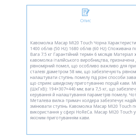
Опис
Кавомолка Macap MI20 Touch Чорна Характеристик
1400 об/хв (50 Hz) 1680 об/хв (60 Hz) Споживана 
Вага 7.5 кг Гарантійний термін 6 місяців Матері
кавомолка італійського виробництва, призначена 
рівномірний помел, що особливо важливо для приг
сталеві діаметром 58 мм, що забезпечують рівном
налаштувати ступінь помелу під різні способи зав
що сприяє швидкому приготуванню порцій кави. Міс
(ШхГхВ): 194×307×440 мм; вага 7,5 кг, що забезпе
керування й налаштування параметрів помелу. Чот
Металева вилка-тримач холдера забезпечує надійн
змінювати ступінь Кавомолка Macap MI20 Touch поє
використання у сфері HoReCa. Macap MI20 Touch ун
якісним приготуванням кави.