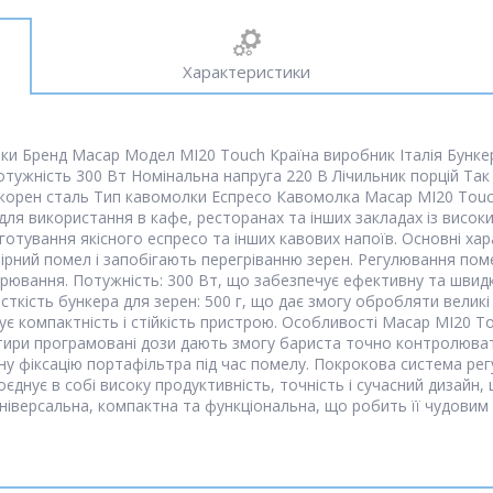
Характеристики
и Бренд Macap Модел MI20 Touch Країна виробник Італія Бункер
потужність 300 Вт Номінальна напруга 220 В Лічильник порцій Та
ал жорен сталь Тип кавомолки Еспресо Кавомолка Macap MI20 To
для використання в кафе, ресторанах та інших закладах із висок
отування якісного еспресо та інших кавових напоїв. Основні ха
ірний помел і запобігають перегріванню зерен. Регулювання пом
арювання. Потужність: 300 Вт, що забезпечує ефективну та швидк
ткість бункера для зерен: 500 г, що дає змогу обробляти велик
чує компактність і стійкість пристрою. Особливості Macap MI20 
ири програмовані дози дають змогу бариста точно контролювати 
у фіксацію портафільтра під час помелу. Покрокова система ре
днує в собі високу продуктивність, точність і сучасний дизайн
іверсальна, компактна та функціональна, що робить її чудовим 