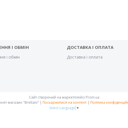
ЕННЯ І ОБМІН
ДОСТАВКА І ОПЛАТА
ня і обмін
Доставка і оплата
Сайт створений на маркетплейсі
Prom.ua
Інтернет-магазин "Brettani" |
Поскаржитися на контент
|
Політика конфіденцій
Select Language
▼