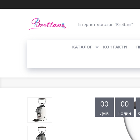
Інтернет-магазин "Brettani"
КАТАЛОГ
КОНТАКТИ
П
0
0
0
0
Днів
Годин
Х