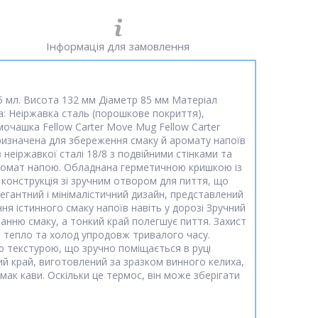
Інформація для замовлення
5 мл. Висота 132 мм Діаметр 85 мм Матеріал
а: Неіржавка сталь (порошкове покриття),
мочашка Fellow Carter Move Mug Fellow Carter
ризначена для збереження смаку й аромату напоїв
 неіржавкої сталі 18/8 з подвійними стінками та
 аромат напою. Обладнана герметичною кришкою із
на конструкція зі зручним отвором для пиття, що
егантний і мінімалістичний дизайн, представлений
ння істинного смаку напоїв навіть у дорозі Зручний
анню смаку, а тонкий край полегшує пиття. Захист
ти тепло та холод упродовж тривалого часу.
ю текстурою, що зручно поміщається в руці
ий край, виготовлений за зразком винного келиха,
смак кави. Оскільки це термос, він може зберігати