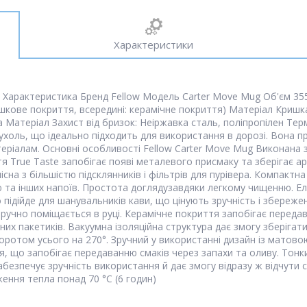
Характеристики
ий Характеристика Бренд Fellow Модель Carter Move Mug Об'єм 35
ошкове покриття, всередині: керамічне покриття) Матеріал Кришк
 Матеріал Захист від бризок: Неіржавка сталь, поліпропілен Тер
оль, що ідеально підходить для використання в дорозі. Вона п
атеріалам. Основні особливості Fellow Carter Move Mug Виконана з
тя True Taste запобігає появі металевого присмаку та зберігає
місна з більшістю підсклянників і фільтрів для пурівера. Компакт
 та інших напоїв. Простота доглядузавдяки легкому чищенню. Ел
о підійде для шанувальників кави, що цінують зручність і збереже
ручно поміщається в руці. Керамічне покриття запобігає передав
них пакетиків. Вакуумна ізоляційна структура дає змогу зберіга
оротом усього на 270°. Зручний у використанні дизайн із матово
, що запобігає передаванню смаків через запахи та оливу. Тонк
забезпечує зручність використання й дає змогу відразу ж відчути 
ння тепла понад 70 °C (6 годин)