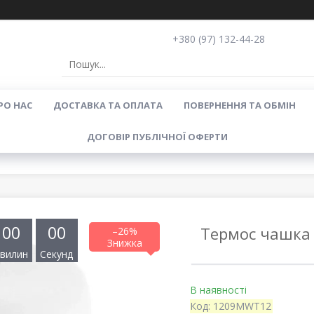
+380 (97) 132-44-28
РО НАС
ДОСТАВКА ТА ОПЛАТА
ПОВЕРНЕННЯ ТА ОБМІН
ДОГОВІР ПУБЛІЧНОЇ ОФЕРТИ
0
0
0
0
Термос чашка F
–26%
вилин
Секунд
В наявності
Код:
1209MWT12