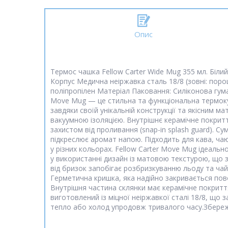
Опис
Термос чашка Fellow Carter Wide Mug 355 мл. Біл
Корпус Медична неіржавка сталь 18/8 (зовні: пор
поліпропілен Матеріал Паковання: Силіконова гума
Move Mug — це стильна та функціональна термокух
завдяки своїй унікальній конструкції та якісним м
вакуумною ізоляцією. Внутрішнє керамічне покрит
захистом від проливання (snap-in splash guard). Су
підкреслює аромат напою. Підходить для кава, чаю
у різних кольорах. Fellow Carter Move Mug ідеальн
у використанні дизайн із матовою текстурою, що з
від бризок запобігає розбризкуванню льоду та чай
Герметична кришка, яка надійно закривається пов
Внутрішня частина склянки має керамічне покриття
виготовлений із міцної неіржавкої сталі 18/8, що 
тепло або холод упродовж тривалого часу.Збереже