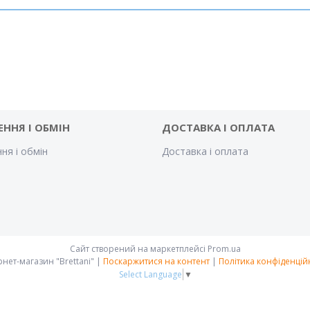
ЕННЯ І ОБМІН
ДОСТАВКА І ОПЛАТА
ня і обмін
Доставка і оплата
Сайт створений на маркетплейсі
Prom.ua
Інтернет-магазин "Brettani" |
Поскаржитися на контент
|
Політика конфіденцій
Select Language
▼