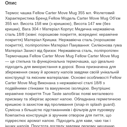
Опис
Термос чашка Fellow Carter Move Mug 355 мл. Фіолетовий
Характеристика Бренд Fellow Модель Carter Move Mug Об'єм
355 мл. Висота 158 мм (з кришкою), Висота 147 мм (без
кришки), Вага 304 г Матеріал Корпус Медична нержавіюча
сталь 18/8 (зовні: порошкове покриття, всередині: керамічне
покриття) Матеріал Кришка: Нержавіюча сталь (порошкове
покриття), поліпропілен Матеріал Пакування: Силіконова гума
Матеріал Захист від бризок: Нержавіюча сталь, поліпропілен
Термочашка Fellow Carter Move Mug Fellow Carter Move Mug
— це стильна та функціональна термочашка, що ідеально
підходить для використання в дорозі. Вона призначена для
збереження смаку й аромату напоїв завдяки своїй унікальній
конструкції та якісним матеріалам. Основні особливості Fellow
Carter Move Mug Виконана з нержавіючої сталі 18/8 з
подвійними стінками та вакуумною ізоляцією. Внутрішнє
керамічне покриття True Taste запобігає появі металевого
присмаку та зберігає аромат напою. Обладнана герметичною
кришкою із захистом від проливання (snap-in splash guard).
Сумісна з більшістю підстаканників і фільтрів для пуроверу
Компактна конструкція зі зручним отвором для пиття, що
підкреслює аромат напою. Підходить для кави, чаю так і
інших напоїв. Простота догляду завдяки легкому чищенню.