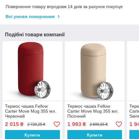
Повернення товару впродовж 14 днів за рахунок покупця
Всі умови повернення
Подібні товари компанії
Термос чашка Fellow
Термос чашка Fellow
Терм
Carter Move Mug 355 мл.
Carter Move Mug 355 мл.
Cart
Червоний
Пісочний
Sien
2 015
1 993
1 9
₴
₴
2 720,25 ₴
2 690,55 ₴
Купити
Купити