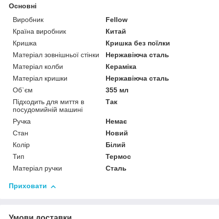
Основні
Виробник
Fellow
Країна виробник
Китай
Кришка
Кришка без поїлки
Матеріал зовнішньої стінки
Нержавіюча сталь
Матеріал колби
Кераміка
Матеріал кришки
Нержавіюча сталь
Об`єм
355 мл
Підходить для миття в
Так
посудомийній машині
Ручка
Немає
Стан
Новий
Колір
Білий
Тип
Термос
Матеріал ручки
Сталь
Приховати
Умови доставки