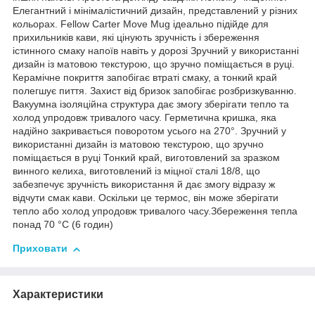
Елегантний і мінімалістичний дизайн, представлений у різних
кольорах. Fellow Carter Move Mug ідеально підійде для
прихильників кави, які цінують зручність і збереження
істинного смаку напоїв навіть у дорозі Зручний у використанні
дизайн із матовою текстурою, що зручно поміщається в руці.
Керамічне покриття запобігає втраті смаку, а тонкий край
полегшує пиття. Захист від бризок запобігає розбризкуванню.
Вакуумна ізоляційна структура дає змогу зберігати тепло та
холод упродовж тривалого часу. Герметична кришка, яка
надійно закривається поворотом усього на 270°. Зручний у
використанні дизайн із матовою текстурою, що зручно
поміщається в руці Тонкий край, виготовлений за зразком
винного келиха, виготовлений із міцної сталі 18/8, що
забезпечує зручність використання й дає змогу відразу ж
відчути смак кави. Оскільки це термос, він може зберігати
тепло або холод упродовж тривалого часу.Збереження тепла
понад 70 °C (6 годин)
Приховати
Характеристики