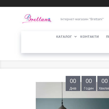
Інтернет-магазин "Brettani"
КАТАЛОГ
КОНТАКТИ
П
0
0
0
0
0
0
Днів
Годин
Хвили