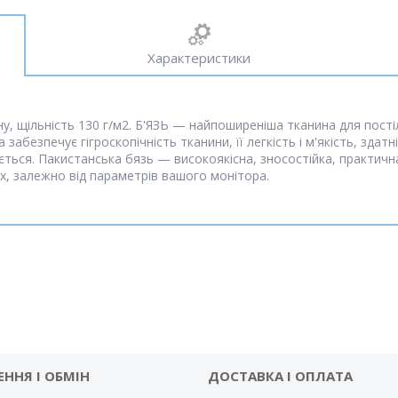
Характеристики
 щільність 130 г/м2. Б'ЯЗЬ — найпоширеніша тканина для постільн
забезпечує гігроскопічність тканини, її легкість і м'якість, здат
ться. Пакистанська бязь — високоякісна, зносостійка, практична
х, залежно від параметрів вашого монітора.
ЕННЯ І ОБМІН
ДОСТАВКА І ОПЛАТА