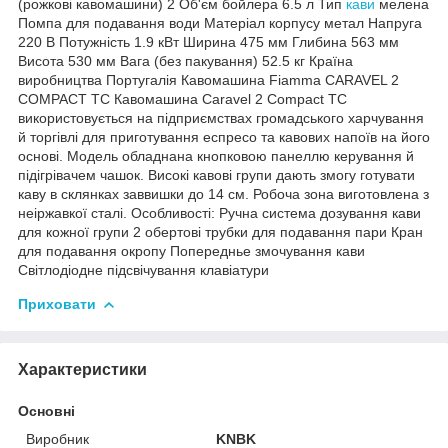
(рожкові кавомашини) 2 Об'єм бойлера 6.5 л Тип
кави
мелена
Помпа для подавання води Матеріал корпусу метал Напруга
220 В Потужність 1.9 кВт Ширина 475 мм Глибина 563 мм
Висота 530 мм Вага (без пакування) 52.5 кг Країна
виробництва Португалія Кавомашина Fiamma CARAVEL 2
COMPACT TC Кавомашина Caravel 2 Compact TC
використовується на підприємствах громадського харчування
й торгівлі для приготування еспресо та кавових напоїв на його
основі. Модель обладнана кнопковою панеллю керування й
підігрівачем чашок. Високі кавові групи дають змогу готувати
каву в склянках заввишки до 14 см. Робоча зона виготовлена з
неіржавкої сталі. Особливості: Ручна система дозування кави
для кожної групи 2 обертові трубки для подавання пари Кран
для подавання окропу Попереднье змочування кави
Світлодіодне підсвічування клавіатури
Приховати
Характеристики
Основні
Виробник
KNBK