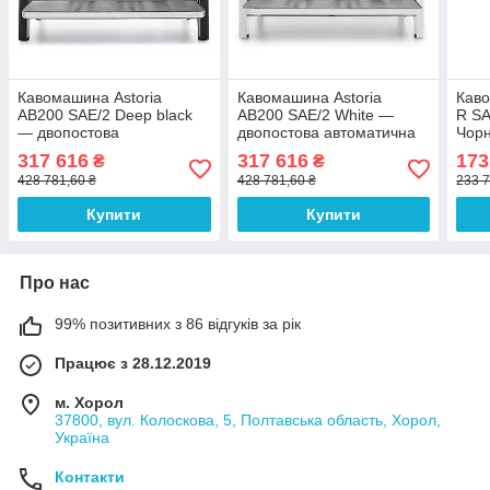
Кавомашина Astoria
Кавомашина Astoria
Каво
AB200 SAE/2 Deep black
AB200 SAE/2 White —
R SA
— двопостова
двопостова автоматична
Чорн
автоматична
317 616
317 616
173
₴
₴
428 781,60 ₴
428 781,60 ₴
233 7
Купити
Купити
Про нас
99% позитивних з 86 відгуків за рік
Працює з 28.12.2019
м. Хорол
37800, вул. Колоскова, 5, Полтавська область, Хорол,
Україна
Контакти