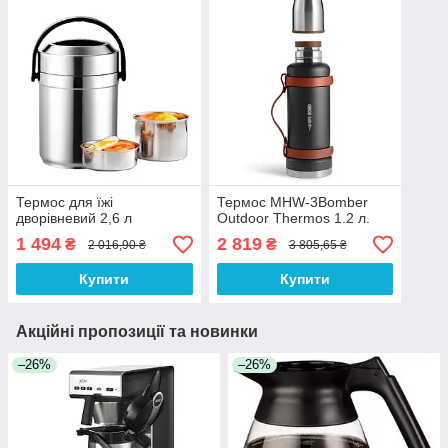
Термос для їжі
Термос MHW-3Bomber
дворівневий 2,6 л
Outdoor Thermos 1.2 л.
1 494
2 819
₴
₴
2 016,90 ₴
3 805,65 ₴
Купити
Купити
Акційні пропозиції та новинки
–26%
–26%