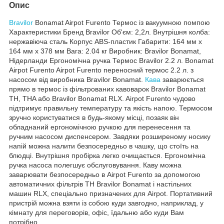
Опис
Bravilor
Bonamat Airpot Furento Термос із вакуумною помпою
Характеристики Бренд Bravilor Об'єм: 2,2л. Внутрішня колба:
нержавіюча сталь Корпус ABS-пластик Габарити: 164 мм х
164 мм х 378 мм Вага: 2.04 кг Виробник: Bravilor Bonamat,
Нідерланди Ергономічна ручка Термос Bravilor 2.2 л. Bonamat
Airpot Furento Airpot Furento переносний термос 2.2 л. з
насосом від виробника Bravilor Bonamat.
Кава
заварюється
прямо в термос із фільтрованих кавоварок Bravilor Bonamat
TH, THA або Bravilor Bonamat RLX. Airpot Furento чудово
підтримує правильну температуру та якість напою. Термосом
зручно користуватися в будь-якому місці, позаяк він
обладнаний ергономічною ручкою для перенесення та
ручним насосом диспенсером. Завдяки розширеному носику
напій можна налити безпосередньо в чашку, що стоїть на
блюдці. Внутрішня пробірка легко очищається. Ергономічна
ручка насоса полегшує обслуговування. Каву можна
заварювати безпосередньо в Airpot Furento за допомогою
автоматичних фільтрів TH Bravilor Bonamat і настільних
машин RLX, спеціально призначених для Airpot. Портативний
пристрій можна взяти із собою куди завгодно, наприклад, у
кімнату для переговорів, офіс, їдальню або куди Вам
потрібно.