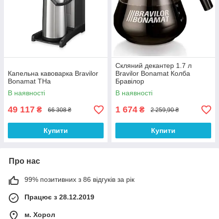
Скляний декантер 1.7 л
Капельна кавоварка Bravilor
Bravilor Bonamat Колба
Bonamat THa
Бравілор
В наявності
В наявності
49 117
1 674
₴
₴
66 308 ₴
2 259,90 ₴
Купити
Купити
Про нас
99% позитивних з 86 відгуків за рік
Працює з 28.12.2019
м. Хорол