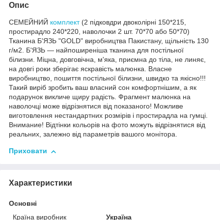
Опис
СЕМЕЙНИЙ
комплект
(2 підковдри двоколірні 150*215,
простирадло 240*220, наволочки 2 шт. 70*70 або 50*70)
Тканина Б'ЯЗЬ "GOLD" виробництва Пакистану, щільність 130
г/м2. Б'ЯЗЬ — найпоширеніша тканина для постільної
білизни. Міцна, довговічна, м'яка, приємна до тіла, не линяє,
на довгі роки зберігає яскравість малюнка. Власне
виробництво, пошиття постільної білизни, швидко та якісно!!!
Такий виріб зробить ваш власний сон комфортнішим, а як
подарунок викличе щиру радість. Фрагмент малюнка на
наволочці може відрізнятися від показаного! Можливе
виготовлення нестандартних розмірів і простирадла на гумці.
Внимание! Відтінки кольорів на фото можуть відрізнятися від
реальних, залежно від параметрів вашого монітора.
Приховати
Характеристики
Основні
Країна виробник
Україна