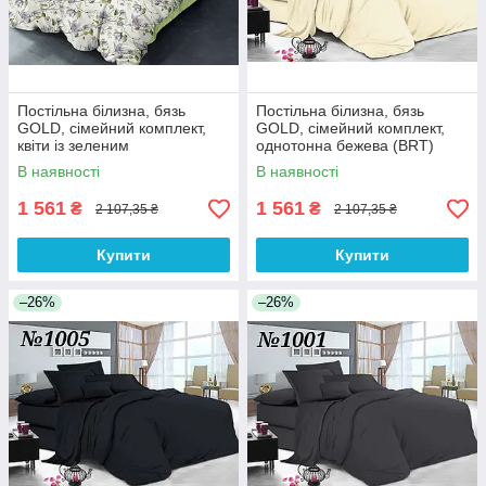
Постільна білизна, бязь
Постільна білизна, бязь
GOLD, сімейний комплект,
GOLD, сімейний комплект,
квіти із зеленим
однотонна бежева (BRT)
компаньйоном(BRT)
В наявності
В наявності
1 561
1 561
₴
₴
2 107,35 ₴
2 107,35 ₴
Купити
Купити
–26%
–26%