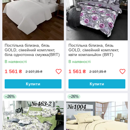
Постільна білизна, бязь
Постільна білизна, бязь
GOLD, сімейний комплект,
GOLD, сімейний комплект,
біла однотонна смужка(BRT)
квіти компаньйон (BRT)
В наявності
В наявності
1 561
1 561
₴
₴
2 107,35 ₴
2 107,35 ₴
Купити
Купити
–26%
–26%