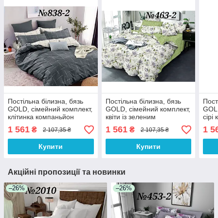
Постільна білизна, бязь
Постільна білизна, бязь
Пост
GOLD, сімейний комплект,
GOLD, сімейний комплект,
GOLD
клітинка компаньйон
квіти із зеленим
сірі
компаньйоном(BRT)
тлі 
1 561
1 561
1 5
₴
₴
2 107,35 ₴
2 107,35 ₴
Купити
Купити
Акційні пропозиції та новинки
–26%
–26%