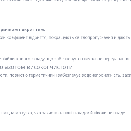
ктричним покриттям.
ий коефіцієнт відбиття, покращують світлопропускання й дають 
ивідблискового складу, що забезпечує оптимальне передавання с
 азотом високої чистоти
ти, повністю герметичний і забезпечує водонепроникність, захист
 і міцна мотузка, яка захистить ваші вкладки й ніколи не впаде.