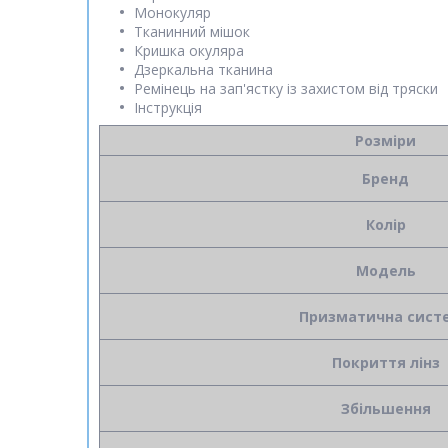
Монокуляр
Тканинний мішок
Кришка окуляра
Дзеркальна тканина
Ремінець на зап'ястку із захистом від тряски
Інструкція
Розміри
Бренд
Колір
Модель
Призматична сист
Покриття лінз
Збільшення