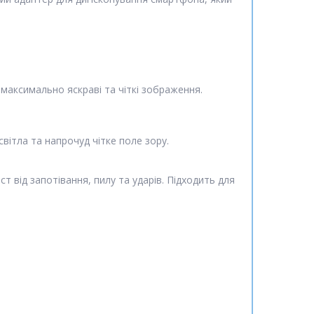
максимально яскраві та чіткі зображення.
вітла та напрочуд чітке поле зору.
 від запотівання, пилу та ударів. Підходить для