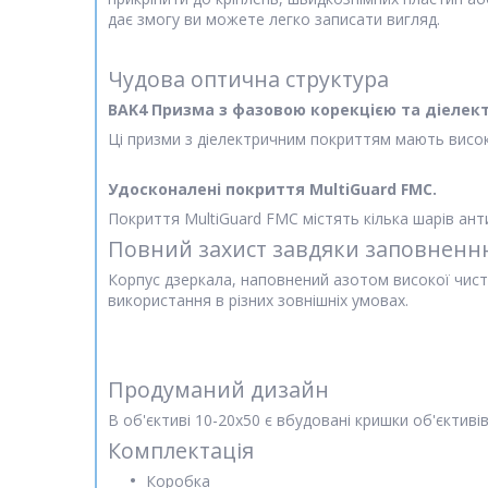
дає змогу ви можете легко записати вигляд.
Чудова оптична структура
BAK4 Призма з фазовою корекцією та діеле
Ці призми з діелектричним покриттям мають висок
Удосконалені покриття MultiGuard FMC.
Покриття MultiGuard FMC містять кілька шарів ант
Повний захист завдяки заповненню
Корпус дзеркала, наповнений азотом високої чисто
використання в різних зовнішніх умовах.
Продуманий дизайн
В об'єктиві 10-20x50 є вбудовані кришки об'єктивів
Комплектація
Коробка