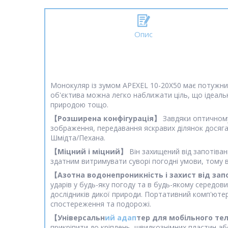
Опис
Монокуляр із зумом APEXEL 10-20X50 має потужний
об'єктива можна легко наближати ціль, що ідеаль
природою тощо.
【Розширена конфігурація】
Завдяки оптичному
зображення, передавання яскравих ділянок досягат
Шмідта/Пехана.
【Міцний і міцний】
Він захищений від запотіван
здатним витримувати суворі погодні умови, тому 
【Азотна водонепроникність і захист від за
ударів у будь-яку погоду та в будь-якому середови
дослідників дикої природи. Портативний комп'ютер
спостереження та подорожі.
【Універсальн
ий адап
тер для мобільного т
прикріпити до кріплень, швидкознімних пластин аб