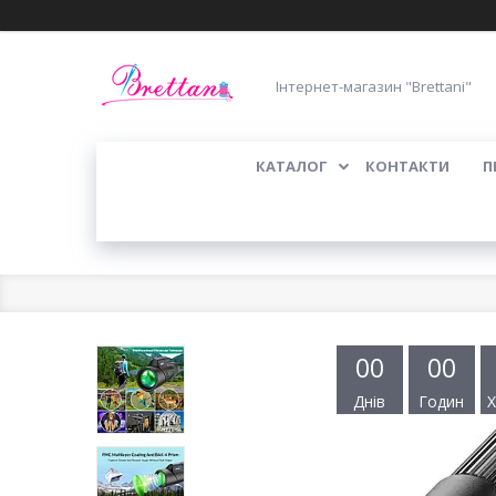
Інтернет-магазин "Brettani"
КАТАЛОГ
КОНТАКТИ
П
0
0
0
0
Днів
Годин
Х