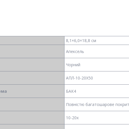
8,1×6,0×18,8 см
Апексель
Чорний
АПЛ-10-20Х50
ема
БАК4
Повністю багатошарове покри
10-20x