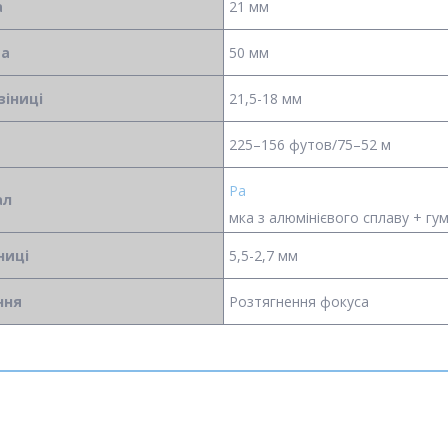
а
21 мм
ва
50 мм
зіниці
21,5-18 мм
225–156 футов/75–52 м
Ра
ал
мка з алюмінієвого сплаву + гу
ниці
5,5-2,7 мм
ння
Розтягнення фокуса