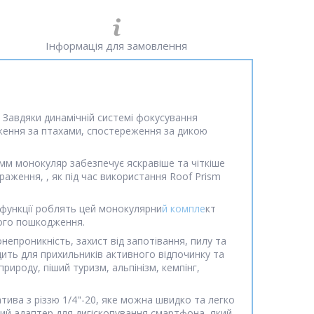
Інформація для замовлення
 Завдяки динамічній системі фокусування
еження за птахами, спостереження за дикою
мм монокуляр забезпечує яскравіше та чіткіше
аження, , як під час використання Roof Prism
 функції роблять цей монокулярни
й компле
кт
його пошкодження.
епроникність, захист від запотівання, пилу та
дить для прихильників активного відпочинку та
ироду, піший туризм, альпінізм, кемпінг,
ива з різзю 1/4"-20, яке можна швидко та легко
ний адаптер для дигіскопування смартфона, який