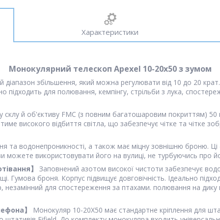
Характеристики
Монокулярний телескоп Apexel 10-20x50 з зумом
 діапазон збільшення, який можна регулювати від 10 до 20 крат.
но підходить для полювання, кемпінгу, стрільби з лука, спостер
 склу й об'єктиву FMC (з повним багатошаровим покриттям) 50 
име високого відбиття світла, що забезпечує чітке та чітке зобр
ня та водонепроникності, а також має міцну зовнішню броню. Ці
ви можете використовувати його на вулиці, не турбуючись про 
потівання】
Заповнений азотом високої чистоти забезпечує водон
щі. Гумова броня. Корпус підвищує довговічність. Ідеально підхо
, незамінний для спостереження за птахами. полювання на дику пр
елефона】
Монокуляр 10-20X50 має стандартне кріплення для штат
о штативів Fifield. До комплекту монокуляра входить універсаль