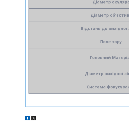
Діаметр окуляр
Діаметр об'єкти
Відстань до вихідної 
Поле зору
Головний Матері
Діаметр вихідної зі
Система фокусува