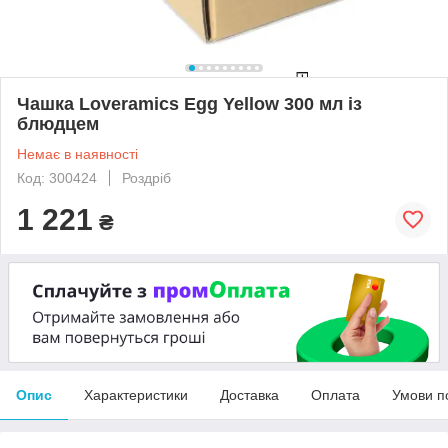
Чашка Loveramics Egg Yellow 300 мл із
блюдцем
Немає в наявності
Код: 300424
Роздріб
1 221
₴
Опис
Характеристики
Доставка
Оплата
Умови п