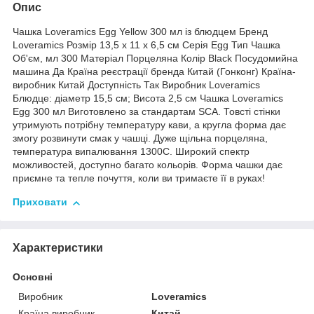
Опис
Чашка Loveramics Egg Yellow 300 мл із блюдцем Бренд
Loveramics Розмір 13,5 х 11 х 6,5 см Серія Egg Тип Чашка
Об'єм, мл 300 Матеріал Порцеляна Колір Black Посудомийна
машина Да Країна реєстрації бренда Китай (Гонконг) Країна-
виробник Китай Доступність Так Виробник Loveramics
Блюдце: діаметр 15,5 см; Висота 2,5 см Чашка Loveramics
Egg 300 мл Виготовлено за стандартам SCA. Товсті стінки
утримують потрібну температуру кави, а кругла форма дає
змогу розвинути смак у чашці. Дуже щільна порцеляна,
температура випалювання 1300С. Широкий спектр
можливостей, доступно багато кольорів. Форма чашки дає
приємне та тепле почуття, коли ви тримаєте її в руках!
Приховати
Характеристики
Основні
Виробник
Loveramics
Країна виробник
Китай