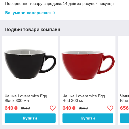
Повернення товару впродовж 14 днів за рахунок покупця
Всі умови повернення
Подібні товари компанії
Чашка Loveramics Egg
Чашка Loveramics Egg
Чашк
Black 300 мл
Red 300 мл
Blue
640
640
656
₴
₴
864 ₴
864 ₴
Купити
Купити