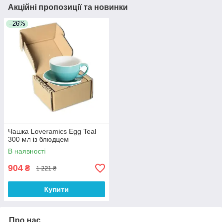
Акційні пропозиції та новинки
–26%
Чашка Loveramics Egg Teal
300 мл із блюдцем
В наявності
904
₴
1 221 ₴
Купити
Про нас