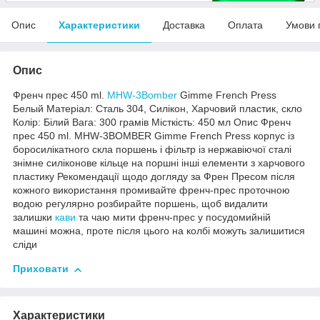
Опис
Характеристики
Доставка
Оплата
Умови 
Опис
Френч прес 450 ml.
MHW-3Bomber
Gimme French Press
Белый Матеріал: Сталь 304, Силікон, Харчовий пластик, скло
Колір: Білий Вага: 300 грамів Місткість: 450 мл Опис Френч
прес 450 ml. MHW-3BOMBER Gimme French Press корпус із
боросилікатного скла поршень і фільтр із нержавіючої сталі
знімне силіконове кільце на поршні інші елементи з харчового
пластику Рекомендації щодо догляду за Френ Пресом після
кожного використання промивайте френч-прес проточною
водою регулярно розбирайте поршень, щоб видалити
залишки
кави
та чаю мити френч-прес у посудомийній
машині можна, проте після цього на колбі можуть залишитися
сліди
Приховати
Характеристики