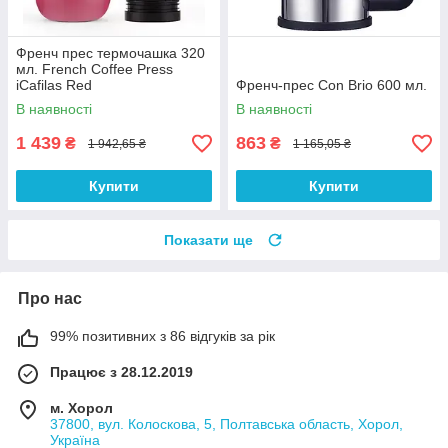
Френч прес термочашка 320
мл. French Coffee Press
iCafilas Red
Френч-прес Con Brio 600 мл.
В наявності
В наявності
1 439
863
₴
₴
1 942,65 ₴
1 165,05 ₴
Купити
Купити
Показати ще
Про нас
99% позитивних з 86 відгуків за рік
Працює з 28.12.2019
м. Хорол
37800, вул. Колоскова, 5, Полтавська область, Хорол,
Україна