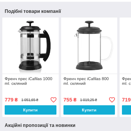
Подібні товари компанії
Френч прес iCafilas 1000
Френч прес iCafilas 800
Френ
ml. скляний
ml. скляний
ml. 
779
755
719
₴
₴
1 051,65 ₴
1 019,25 ₴
Купити
Купити
Акційні пропозиції та новинки