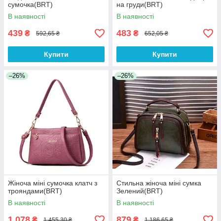
сумочка(BRT)
на груди(BRT)
В наявності
В наявності
439
483
₴
₴
592,65 ₴
652,05 ₴
Купити
Купити
–26%
–26%
Жіноча міні сумочка клатч з
Стильна жіноча міні сумка
трояндами(BRT)
Зелений(BRT)
В наявності
В наявності
1 078
879
₴
₴
1 455,30 ₴
1 186,65 ₴