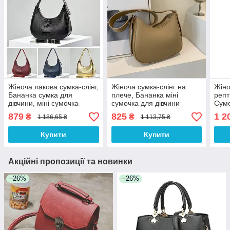
Жіноча лакова сумка-слінг,
Жіноча сумка-слінг на
Жіно
Бананка сумка для
плече, Бананка міні
репт
дівчини, міні сумочка-
сумочка для дівчини
Сумо
багет під рептилію
Кавовий
плеч
879
825
1 2
₴
₴
1 186,65 ₴
1 113,75 ₴
Купити
Купити
Акційні пропозиції та новинки
–26%
–26%