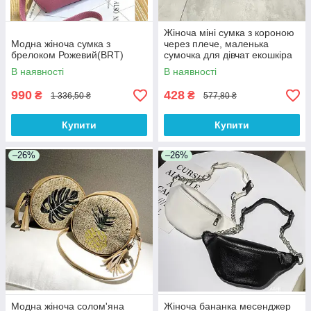
Жіноча міні сумка з короною
Модна жіноча сумка з
через плече, маленька
брелоком Рожевий(BRT)
сумочка для дівчат екошкіра
корона Хакі(BRT)
В наявності
В наявності
990
428
₴
₴
1 336,50 ₴
577,80 ₴
Купити
Купити
–26%
–26%
Модна жіноча солом'яна
Жіноча бананка месенджер