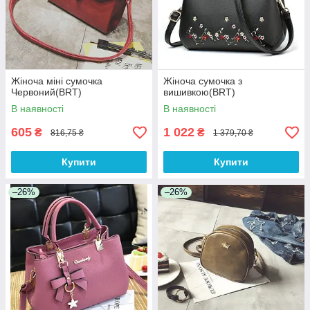
Жіноча міні сумочка
Жіноча сумочка з
Червоний(BRT)
вишивкою(BRT)
В наявності
В наявності
605
1 022
₴
₴
816,75 ₴
1 379,70 ₴
Купити
Купити
–26%
–26%