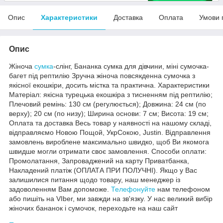
Опис
Характеристики
Доставка
Оплата
Умови 
Опис
Жіноча
сумка
-слінг, Бананка сумка для дівчини, міні сумочка-
багет під рептилію Зручна жіноча повсякденна сумочка з
якісної екошкіри, досить містка та практична. Характеристики
Матеріал: якісна турецька екошкіра з тисненням під рептилію;
Плечовий ремінь: 130 см (регулюється); Довжина: 24 см (по
верху); 20 см (по низу); Ширина основи: 7 см; Висота: 19 см;
Оплата та доставка Весь товар у наявності на нашому складі,
відправляємо Новою Пощой, УкрСокою, Justin. Відправлення
замовлень вироблене максимально швидко, щоб Ви якомога
швидше могли отримати своє замовлення. Способи оплати:
Промолатання, Запроваджений на карту Приватбанка,
Накладений платіж (ОПЛАТА ПРИ ПОЛУЧНІ). Якщо у Вас
залишилися питання щодо товару, наш менеджер із
задоволенням Вам допоможе.
Телефонуйте
нам телефоном
або пишіть на VIber, ми завжди на зв'язку. У нас великий вибір
жіночих бананок і сумочок, переходьте на наш сайт