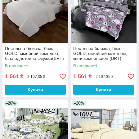
Постільна білизна, бязь
Постільна білизна, бязь
GOLD, сімейний комплект,
GOLD, сімейний комплект,
біла однотонна смужка(BRT)
квіти компаньйон (BRT)
В наявності
В наявності
1 561
1 561
₴
₴
2 107,35 ₴
2 107,35 ₴
Купити
Купити
–26%
–26%