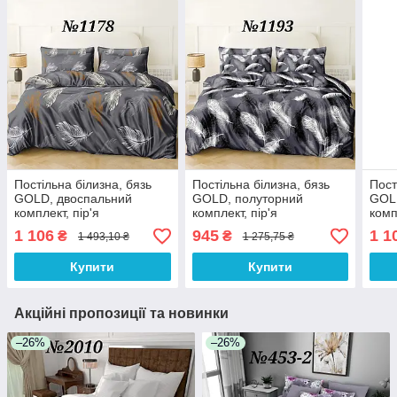
Постільна білизна, бязь
Постільна білизна, бязь
Пост
GOLD, двоспальний
GOLD, полуторний
GOL
комплект, пір'я
комплект, пір'я
комп
1 106
945
1 1
₴
₴
1 493,10 ₴
1 275,75 ₴
Купити
Купити
Акційні пропозиції та новинки
–26%
–26%