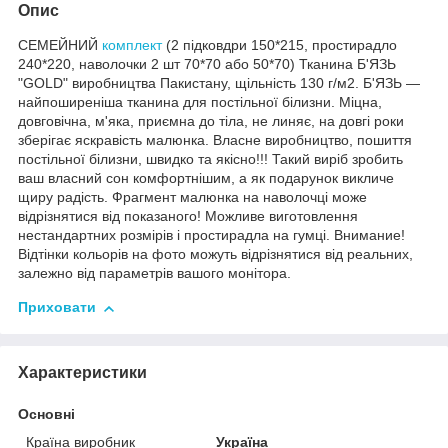
Опис
СЕМЕЙНИЙ
комплект
(2 підковдри 150*215, простирадло
240*220, наволочки 2 шт 70*70 або 50*70) Тканина Б'ЯЗЬ
"GOLD" виробництва Пакистану, щільність 130 г/м2. Б'ЯЗЬ —
найпоширеніша тканина для постільної білизни. Міцна,
довговічна, м'яка, приємна до тіла, не линяє, на довгі роки
зберігає яскравість малюнка. Власне виробництво, пошиття
постільної білизни, швидко та якісно!!! Такий виріб зробить
ваш власний сон комфортнішим, а як подарунок викличе
щиру радість. Фрагмент малюнка на наволочці може
відрізнятися від показаного! Можливе виготовлення
нестандартних розмірів і простирадла на гумці. Внимание!
Відтінки кольорів на фото можуть відрізнятися від реальних,
залежно від параметрів вашого монітора.
Приховати
Характеристики
Основні
Країна виробник
Україна