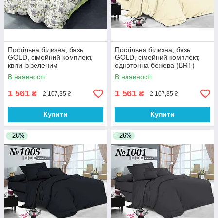
Постільна білизна, бязь
Постільна білизна, бязь
GOLD, сімейний комплект,
GOLD, сімейний комплект,
квіти із зеленим
однотонна бежева (BRT)
компаньйоном(BRT)
В наявності
В наявності
1 561
1 561
₴
₴
2 107,35 ₴
2 107,35 ₴
Купити
Купити
–26%
–26%